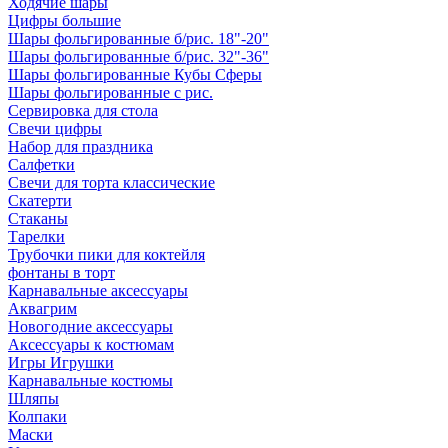
Ходячие шары
Цифры большие
Шары фольгированные б/рис. 18"-20"
Шары фольгированные б/рис. 32"-36"
Шары фольгированные Кубы Сферы
Шары фольгированные с рис.
Сервировка для стола
Свечи цифры
Набор для праздника
Салфетки
Свечи для торта классические
Скатерти
Стаканы
Тарелки
Трубочки пики для коктейля
фонтаны в торт
Карнавальные аксессуары
Аквагрим
Новогодние аксессуары
Аксессуары к костюмам
Игры Игрушки
Карнавальные костюмы
Шляпы
Колпаки
Маски