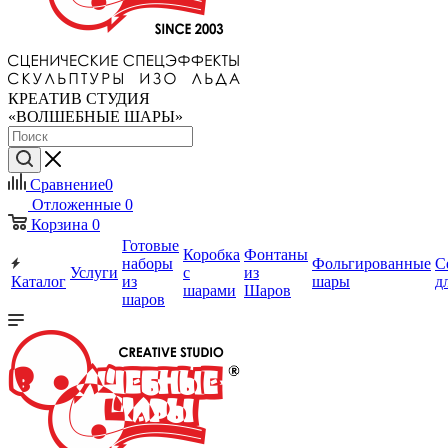
КРЕАТИВ СТУДИЯ
«ВОЛШЕБНЫЕ ШАРЫ»
Сравнение
0
Отложенные
0
Корзина
0
Готовые
Коробка
Фонтаны
наборы
Фольгированные
С
Услуги
с
из
Каталог
из
шары
д
шарами
Шаров
шаров