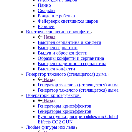
Панно
Свадьбы
Рождение ребенка
Фейерверк светящихся шаров
Юбилеи
Выстрел серпантина и конфети
Назад
Выстрел серпантина и конфети
Выстрел серпантин
Выдув и сброс конфетти
Образцы конфетти и серпантина
Выстрел стадионного серпантина
Выстрел конфетти
Генератор тяжелого (стелящегося) дыма
Назад
Генератор тяжелого (стелящегося) дыма
Генератор тяжелого (стелящегося) дыма
Генераторы криоэффектов
Назад
Генераторы криоэффектов
Генераторы криоэффектов
Ручная пушка для криоэффектов Global
Effects CO2 GUN
Любые фигуры изо льда