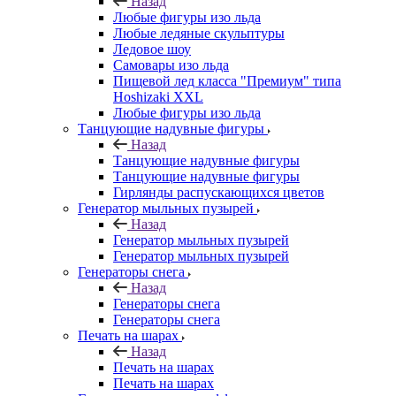
Назад
Любые фигуры изо льда
Любые ледяные скульптуры
Ледовое шоу
Самовары изо льда
Пищевой лед класса "Премиум" типа
Hoshizaki XXL
Любые фигуры изо льда
Танцующие надувные фигуры
Назад
Танцующие надувные фигуры
Танцующие надувные фигуры
Гирлянды распускающихся цветов
Генератор мыльных пузырей
Назад
Генератор мыльных пузырей
Генератор мыльных пузырей
Генераторы снега
Назад
Генераторы снега
Генераторы снега
Печать на шарах
Назад
Печать на шарах
Печать на шарах