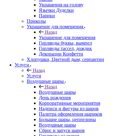
Украшения на голову
Язычки Дуделки
Парики
Приколы
Украшение для помещения
Назад
Украшение для помещения
Гирлянды буквы, вымпел
Гирлянды тассел, дождик
Декорации Конфетти
Хлопушки, Цветной дым, серпантин
Услуги
Назад
Услуги
Воздушные шары
Назад
Воздушные шары
День рождения
Корпоративные мероприятия
Надписи и фигуры из шаров
Палитра оформления шариков
Большие шары, цеппелины
Воздушные шары
Сброс и запуск шаров
Гирлянды из шаров