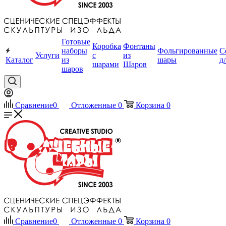
Готовые
Коробка
Фонтаны
наборы
Фольгированные
С
Услуги
с
из
Каталог
из
шары
д
шарами
Шаров
шаров
Сравнение
0
Отложенные
0
Корзина
0
Сравнение
0
Отложенные
0
Корзина
0