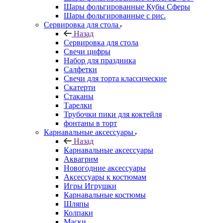
Шары фольгированные Кубы Сферы
Шары фольгированные с рис.
Сервировка для стола
Назад
Сервировка для стола
Свечи цифры
Набор для праздника
Салфетки
Свечи для торта классические
Скатерти
Стаканы
Тарелки
Трубочки пики для коктейля
фонтаны в торт
Карнавальные аксессуары
Назад
Карнавальные аксессуары
Аквагрим
Новогодние аксессуары
Аксессуары к костюмам
Игры Игрушки
Карнавальные костюмы
Шляпы
Колпаки
Маски