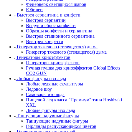
Фейерверк светящихся шаров
Юбилеи
Выстрел серпантина и конфети
Выстрел серпантин
Выдув и сброс конфетти
Образцы конфетти и серпантина
Выстрел стадионного серпантина
Выстрел конфетти
Генератор тяжелого (стелящегося) дыма
Генератор тяжелого (стелящегося) дыма
Генераторы криоэффектов
Генераторы криоэффектов
Ручная пушка для криоэффектов Global Effects
CO2 GUN
Любые фигуры изо льда
Любые ледяные скульптуры
Ледовое шоу
Самовары изо льда
Пищевой лед класса "Премиум" типа Hoshizaki
XXL
Любые фигуры изо льда
Танцующие надувные фигуры
Танцующие надувные фигуры
Гирлянды распускающихся цветов
Генератор мыльных пузырей