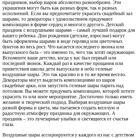
праздников, выбор шаров абсолютно разнообразен. Эти
украшения могут быть как разных форм, так и разных
исполнений. Если вы предпочитаете украсить свадебный зал
шарами, то декораторы с удовольствием придумают
композицию в форме сердец и многого другого. Детский
праздник с воздушными шарами – самый лучший подарок для
вашего ребенка. Дни рождения (детские, взрослые) могут
быть оформлены шарами в виде гирлянд или цветочных
букетов во весь рост. Что касается последнего звонка или
выпускного бала – это именно то, чего так хотят окружающие.
Вспомните ваше детство, когда у вас был первый или
последний звонок. Каждый раз в качестве прощания или
приветствия школы дети выпускали в небо гелевые
воздушные шары. Это так красиво и в то же время весело.
Декораторы могут выделить композициями из шаров
свадебные арки, или запустить гелевые шары парить над
потолком. Вы можете придумать композицию, которой хотите
украсить то или иное мероприятие. Достаточно только иметь
желание и творческий подход. Выбирая воздушные шары
разной формы и цвета, мы пытаемся создать веселую и
радостную атмосферу праздника для окружающих. А
праздник – это лучезарные улыбки и светящиеся от счастья
глаза.
Воздушные шары ассоциируются у каждого из нас с детством