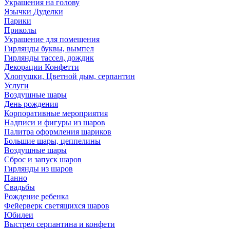
Украшения на голову
Язычки Дуделки
Парики
Приколы
Украшение для помещения
Гирлянды буквы, вымпел
Гирлянды тассел, дождик
Декорации Конфетти
Хлопушки, Цветной дым, серпантин
Услуги
Воздушные шары
День рождения
Корпоративные мероприятия
Надписи и фигуры из шаров
Палитра оформления шариков
Большие шары, цеппелины
Воздушные шары
Сброс и запуск шаров
Гирлянды из шаров
Панно
Свадьбы
Рождение ребенка
Фейерверк светящихся шаров
Юбилеи
Выстрел серпантина и конфети