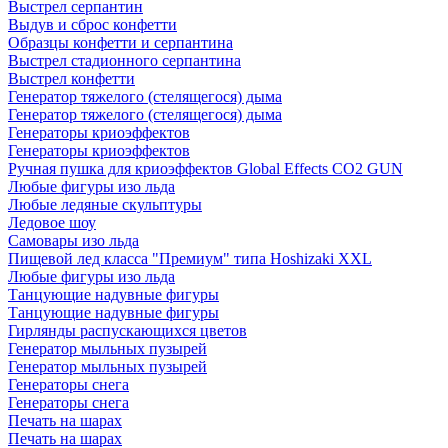
Выстрел серпантин
Выдув и сброс конфетти
Образцы конфетти и серпантина
Выстрел стадионного серпантина
Выстрел конфетти
Генератор тяжелого (стелящегося) дыма
Генератор тяжелого (стелящегося) дыма
Генераторы криоэффектов
Генераторы криоэффектов
Ручная пушка для криоэффектов Global Effects CO2 GUN
Любые фигуры изо льда
Любые ледяные скульптуры
Ледовое шоу
Самовары изо льда
Пищевой лед класса "Премиум" типа Hoshizaki XXL
Любые фигуры изо льда
Танцующие надувные фигуры
Танцующие надувные фигуры
Гирлянды распускающихся цветов
Генератор мыльных пузырей
Генератор мыльных пузырей
Генераторы снега
Генераторы снега
Печать на шарах
Печать на шарах