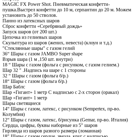
MAGIC FX Power Shot. Пневматическая конфетти-
пушка.Выстрел конфетти до 10 м, серпантин до 20 м. Можем
установить до 50 стволов.
Панно из латексных шаров
Сброс конфетти «Серебряный дождь»
Запуск шаров (от 200 шт.)
Цепочка из гелиевых шаров
Скульптура из шаров (жених, невеста) (клоун и т.д.)
"Стеклянные шары" с газом гелий
36“ Шары с газом JAMBO Super shape
Взрыв шара (1 м ,150 шт. внутри)
18 “ Шары с газом (фольга с рисунком, с газом гелием.)
Шар 32 " .Надпись на шаре с 1 стороны
32 “ Шары с газом (фольга б/р.)
18“ Шары с газом (фольга б/р.)
Шар Баблс
Шар «Гигант» 1 метр С надписью с 2-х сторон (оракал)
Шар «Гигант» 1 метр
Шары светящиеся
14“ Шары с газом, латекс, с рисунком (Sempertex, пр-во.
Колумбия)
12“ Шары с газом, латекс, б/рисунка (Gemar, пр-во. Италия)
Сердца, цифры, буквы наборные из 5" шаров
Гирлянда из шаров разного размера (ломанная)
18" Шары с газом сердце, звезда, круг с надписью