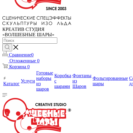
КРЕАТИВ СТУДИЯ
«ВОЛШЕБНЫЕ ШАРЫ»
Сравнение
0
Отложенные
0
Корзина
0
Готовые
Коробка
Фонтаны
наборы
Фольгированные
С
Услуги
с
из
Каталог
из
шары
д
шарами
Шаров
шаров