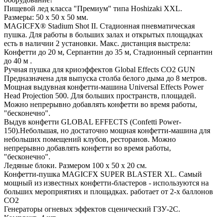
Пищевой лед класса "Премиум" типа Hoshizaki XXL.
Размеры: 50 х 50 х 50 мм.
MAGICFX® Stadium Shot II. Стадионная пневматическая
пушка. Для работы в больших залах и открытых площадках
есть в наличии 2 установки. Макс. дистанция выстрела:
Конфетти до 20 м, Серпантин до 35 м, Стадионный серпантин
до 40 м .
Ручная пушка для криоэффектов Global Effects CO2 GUN
Предназначена для выпуска столба белого дыма до 8 метров.
Мощная выдувная конфетти-машина Universal Effects Power
Head Projection 500. Для больших пространств, площадей.
Можно непрерывно добавлять конфетти во время работы,
"бесконечно".
Выдув конфетти GLOBAL EFFECTS (Confetti Power-
150).Небольшая, но достаточно мощная конфетти-машина для
небольших помещений клубов, ресторанов. Можно
непрерывно добавлять конфетти во время работы,
"бесконечно".
Ледяные блоки. Размером 100 х 50 х 20 см.
Конфетти-пушка MAGICFX SUPER BLASTER XL. Самый
мощный из известных конфетти-бластеров - используются на
больших мероприятиях и площадках. работает от 2-х баллонов
СО2
Генераторы огневых эффектов сценический ГЗУ-2С.