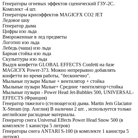
Генераторы огневых эффектов сценический ГЗУ-2С.
Комплект -4 шт.
Генераторы криоэффектов MAGICFX CO2 JET
Ледовое шоу
Генератор дыма
Цифры изо льда
Вмороженные в лед предметы
Логотип изо льда
Лебедь (чаша) изо льда
Барная стойка изо льда
Скульптуры изо льда
Выдув конфетти GLOBAL EFFECTS Confetti на базе
MAGICFX Power-373. Можно непрерывно добавлять
конфетти во время работы, "бесконечно".
Мыльные пузыри Малые + вентилятор + стойка
Мыльные пузыри Малые+ Средние +вентилятор+стойка
Мыльные пузыри - Power Head Jet-Bubbles 500, UNIVERSAL-
EFFECTS (Франция)
Генератор тяжелого (стелющегося) дыма. Martin Jem Glaciator
X-Stream (пр. Англия) В наличии 2 шт. , используется только
английские расходные материалы.
Генератор снега Universal Effects Power Head Snow 500 (в
комплекте 1 канистра 5 литров)
Генераторы снега ANTARI S-100 (в комплекте 1 канистра 5
литров)