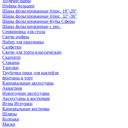
Ходячие шары
Цифры большие
Шары фольгированные б/рис. 18"-20"
Шары фольгированные б/рис. 32"-36"
Шары фольгированные Кубы Сферы
Шары фольгированные с рис.
Сервировка для стола
Свечи цифры
Набор для праздника
Салфетки
Свечи для торта классические
Скатерти
Стаканы
Тарелки
Трубочки пики для коктейля
фонтаны в торт
Карнавальные аксессуары
Аквагрим
Новогодние аксессуары
Аксессуары к костюмам
Игры Игрушки
Карнавальные костюмы
Шляпы
Колпаки
Маски