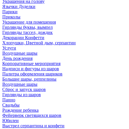
Украшения на голову
Язычки Дуделки
Парики
Приколы
Украшение для помещения
Гирлянды буквы, вымпел
Гирлянды тассел, дождик
Декорации Конфетти
Хлопушки, Цветной дым, серпантин
Услуги
Воздушные шары
День рождения
Корпоративные мероприятия
Надписи и фигуры из шаров
Палитра оформления шариков
Большие шары, цеппелины
Воздушные шары
Сброс и запуск шаров
Гирлянды из шаров
Панно
Свадьбы
Рождение ребенка
Фейерверк светящихся шаров
Юбилеи
Выстрел серпантина и конфети