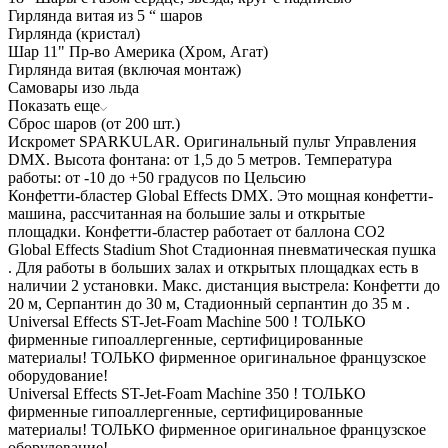
Гирлянда витая из 5 “ шаров
Гирлянда (кристал)
Шар 11" Пр-во Америка (Хром, Агат)
Гирлянда витая (включая монтаж)
Самовары изо льда
Показать еще
Сброс шаров (от 200 шт.)
Искромет SPARKULAR. Оригинальный пульт Управления
DMX. Высота фонтана: от 1,5 до 5 метров. Температура
работы: от -10 до +50 градусов по Цельсию
Конфетти-бластер Global Effects DMX. Это мощная конфетти-
машина, рассчитанная на большие залы и открытые
площадки. Конфетти-бластер работает от баллона СО2
Global Effects Stadium Shot Стадионная пневматическая пушка
. Для работы в больших залах и открытых площадках есть в
наличии 2 установки. Макс. дистанция выстрела: Конфетти до
20 м, Серпантин до 30 м, Стадионный серпантин до 35 м .
Universal Effects ST-Jet-Foam Machine 500 ! ТОЛЬКО
фирменные гипоаллергенные, сертифицированные
материалы! ТОЛЬКО фирменное оригинальное французское
оборудование!
Universal Effects ST-Jet-Foam Machine 350 ! ТОЛЬКО
фирменные гипоаллергенные, сертифицированные
материалы! ТОЛЬКО фирменное оригинальное французское
оборудование!