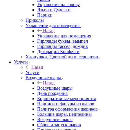
Украшения на голову
Язычки Дуделки
Парики
Приколы
Украшение для помещения
Назад
Украшение для помещения
Гирлянды буквы, вымпел
Гирлянды тассел, дождик
Декорации Конфетти
Хлопушки, Цветной дым, серпантин
Услуги
Назад
Услуги
Воздушные шары
Назад
Воздушные шары
День рождения
Корпоративные мероприятия
Надписи и фигуры из шаров
Палитра оформления шариков
Большие шары, цеппелины
Воздушные шары
Сброс и запуск шаров
Гирлянды из шаров