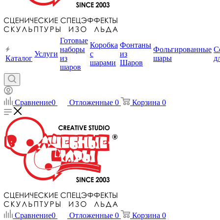
Готовые
Коробка
Фонтаны
наборы
Фольгированные
С
Услуги
с
из
Каталог
из
шары
д
шарами
Шаров
шаров
Сравнение
0
Отложенные
0
Корзина
0
Сравнение
0
Отложенные
0
Корзина
0