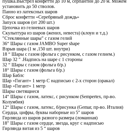
пушка.Выстрел конфетти до 10 м, серпантин до 20 м. Можем
установить до 50 стволов.
Панно из латексных шаров
Сброс конфетти «Серебряный дождь»
Запуск шаров (от 200 шт.)
Цепочка из гелиевых шаров
Скульптура из шаров (жених, невеста) (клоун и т.д.)
"Стеклянные шары" с газом гелий
36“ Шары с газом JAMBO Super shape
Взрыв шара (1 м ,150 шт. внутри)
18 “ Шары с газом (фольга с рисунком, с газом гелием.)
Шар 32 " .Надпись на шаре с 1 стороны
32 “ Шары с газом (фольга б/р.)
18“ Шары с газом (фольга б/р.)
Шар Баблс
Шар «Гигант» 1 метр С надписью с 2-х сторон (оракал)
Шар «Гигант» 1 метр
Шары светящиеся
14“ Шары с газом, латекс, с рисунком (Sempertex, пр-во.
Колумбия)
12“ Шары с газом, латекс, б/рисунка (Gemar, пр-во. Италия)
Сердца, цифры, буквы наборные из 5" шаров
Гирлянда из шаров разного размера (ломанная)
18" Шары с газом сердце, звезда, круг с надписью
Гирлянда витая из 5 “ шаров