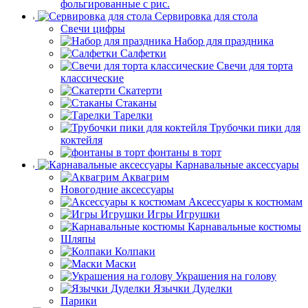
фольгированные с рис.
Сервировка для стола
Свечи цифры
Набор для праздника
Салфетки
Свечи для торта
классические
Скатерти
Стаканы
Тарелки
Трубочки пики для
коктейля
фонтаны в торт
Карнавальные аксессуары
Аквагрим
Новогодние аксессуары
Аксессуары к костюмам
Игры Игрушки
Карнавальные костюмы
Шляпы
Колпаки
Маски
Украшения на голову
Язычки Дуделки
Парики