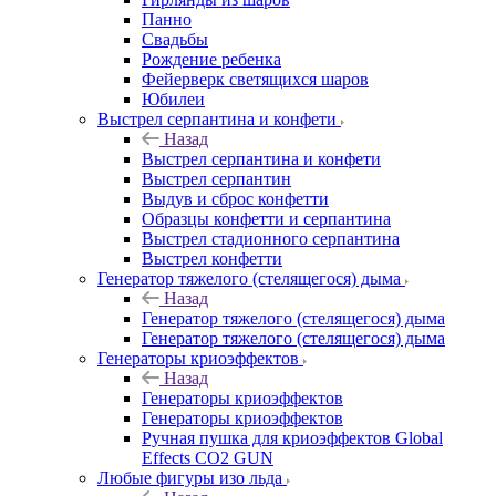
Панно
Свадьбы
Рождение ребенка
Фейерверк светящихся шаров
Юбилеи
Выстрел серпантина и конфети
Назад
Выстрел серпантина и конфети
Выстрел серпантин
Выдув и сброс конфетти
Образцы конфетти и серпантина
Выстрел стадионного серпантина
Выстрел конфетти
Генератор тяжелого (стелящегося) дыма
Назад
Генератор тяжелого (стелящегося) дыма
Генератор тяжелого (стелящегося) дыма
Генераторы криоэффектов
Назад
Генераторы криоэффектов
Генераторы криоэффектов
Ручная пушка для криоэффектов Global
Effects CO2 GUN
Любые фигуры изо льда