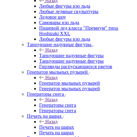
Назад
Любые фигуры изо льда
Любые ледяные скульптуры
Ледовое шоу
Самовары изо льда
Пищевой лед класса "Премиум" типа
Hoshizaki XXL
Любые фигуры изо льда
Танцующие надувные фигуры
Назад
Танцующие надувные фигуры
Танцующие надувные фигуры
Гирлянды распускающихся цветов
Генератор мыльных пузырей
Назад
Генератор мыльных пузырей
Генератор мыльных пузырей
Генераторы снега
Назад
Генераторы снега
Генераторы снега
Печать на шарах
Назад
Печать на шарах
Печать на шарах