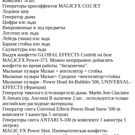
Комплект -4 шт.
Генераторы криоэффектов MAGICFX CO2 JET
Ледовое шоу
Генератор дыма
Цифры изо льда
Вмороженные в лед предметы
Логотип изо льда
Лебедь (чаша) изо льда
Барная стойка изо льда
Скульптуры изо льда
Выдув конфетти GLOBAL EFFECTS Confetti на базе
MAGICFX Power-373. Можно непрерывно добавлять
конфетти во время работы, "бесконечно".
Мыльные пузыри Малые + вентилятор + стойка
Мыльные пузыри Малые+ Средние +вентилятор+стойка
Мыльные пузыри - Power Head Jet-Bubbles 500, UNIVERSAL-
EFFECTS (Франция)
Генератор тяжелого (стелющегося) дыма. Martin Jem Glaciator
X-Stream (пр. Англия) В наличии 2 шт. , используется только
английские расходные материалы.
Генератор снега Universal Effects Power Head Snow 500 (в
комплекте 1 канистра 5 литров)
Генераторы снега ANTARI S-100 (в комплекте 1 канистра 5
литров)
MAGIC FX Power Shot. Пневматическая конфетти-