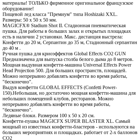
материалы! ТОЛЬКО фирменное оригинальное французское
оборудование!
Пищевой лед класса "Премиум" типа Hoshizaki XXL.
Размеры: 50 х 50 х 50 мм.
MAGICFX® Stadium Shot II. Стадионная пневматическая
пушка. Для работы в больших залах и открытых площадках
есть в наличии 2 установки. Макс. дистанция выстрела:
Конфетти до 20 м, Серпантин до 35 м, Стадионный серпантин
до 40 м .
Ручная пушка для криоэффектов Global Effects CO2 GUN
Предназначена для выпуска столба белого дыма до 8 метров.
Мощная выдувная конфетти-машина Universal Effects Power
Head Projection 500. Для больших пространств, площадей.
Можно непрерывно добавлять конфетти во время работы,
"бесконечно".
Выдув конфетти GLOBAL EFFECTS (Confetti Power-
150).Небольшая, но достаточно мощная конфетти-машина для
небольших помещений клубов, ресторанов. Можно
непрерывно добавлять конфетти во время работы,
"бесконечно".
Ледяные блоки. Размером 100 х 50 х 20 см.
Конфетти-пушка MAGICFX SUPER BLASTER XL. Самый
мощный из известных конфетти-бластеров - используются на
больших мероприятиях и площадках. работает от 2-х баллонов
СО2