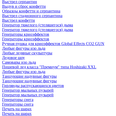
Выстрел серпантин
Выдув и сброс конфетти
Образцы конфетти и серпантина
Выстрел стадионного серпантина
Выстрел конфетти
Генератор тяжелого (стелящегося) дыма
Генератор тяжелого (стелящегося) дыма
Генераторы криоэффектов
Генераторы криоэффектов
Ручная пушка для криоэффектов Global Effects CO2 GUN
Любые фигуры изо льда
Любые ледяные скульптуры
Ледовое шоу
Самовары изо льда
Пищевой лед класса "Премиум" типа Hoshizaki XXL
Любые фигуры изо льда
Танцующие надувные фигуры
Танцующие надувные фигуры
Гирлянды распускающихся цветов
Генератор мыльных пузырей
Генератор мыльных пузырей
Генераторы снега
Генераторы снега
Печать на шарах
Печать на шарах