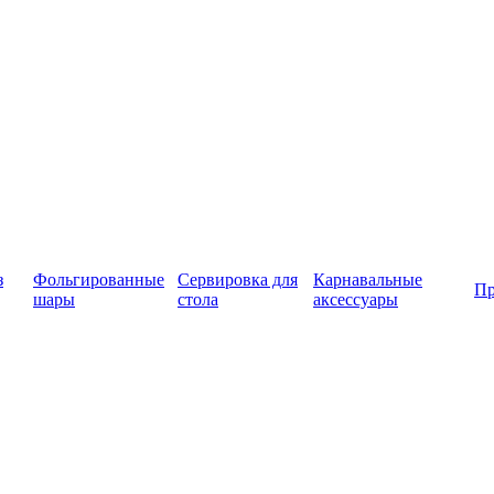
з
Фольгированные
Сервировка для
Карнавальные
Пр
шары
стола
аксессуары