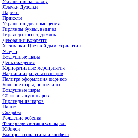
Украшения на голову
Язычки Дуделки
Парики
Приколы
Украшение для помещения
Гирлянды буквы, вымпел
Гирлянды тассел, дождик
Декорации Конфетти
Хлопушки, Цветной дым, серпантин
Услуги
Воздушные шары
День рождения
Корпоративные мероприятия
Надписи и фигуры из шаров
Палитра оформления шариков
Большие шары, цеппелины
Воздушные шары
Сброс и запуск шаров
Гирлянды из шаров
Панно
Свадьбы
Рождение ребенка
Фейерверк светящихся шаров
Юбилеи
Выстрел серпантина и конфети