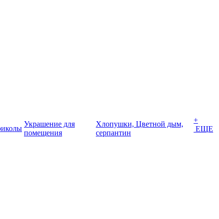
+
Украшение для
Хлопушки, Цветной дым,
иколы
ЕЩЕ
помещения
серпантин