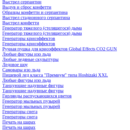
Выстрел серпантин
Выдув и сброс конфетти
Образцы конфетти и серпантина
Выстрел стадионного серпантина
Выстрел конфетти
Генератор тяжелого (стелящегося) дыма
Генератор тяжелого (стелящегося) дыма
Генераторы криоэффектов
Генераторы криоэффектов
Ручная пушка для криоэффектов Global Effects CO2 GUN
Любые фигуры изо льда
Любые ледяные скульптуры
Ледовое шоу
Самовары изо льда
Пищевой лед класса "Премиум" типа Hoshizaki XXL
Любые фигуры изо льда
Танцующие надувные фигуры
Танцующие надувные фигуры
Гирлянды распускающихся цветов
Генератор мыльных пузырей
Генератор мыльных пузырей
Генераторы снега
Генераторы снега
Печать на шарах
Печать на шарах