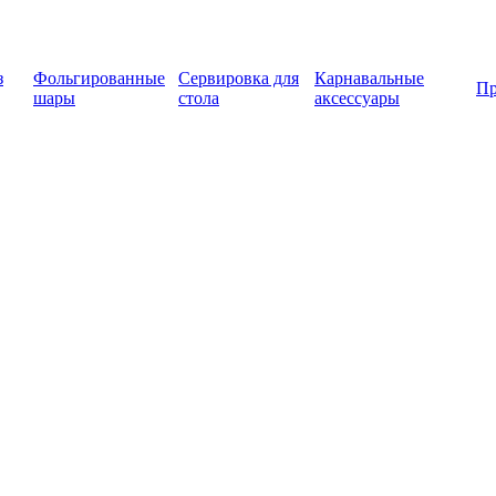
з
Фольгированные
Сервировка для
Карнавальные
Пр
шары
стола
аксессуары