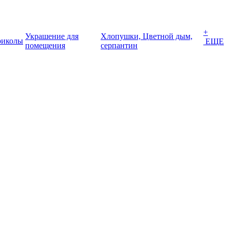
+
Украшение для
Хлопушки, Цветной дым,
иколы
ЕЩЕ
помещения
серпантин