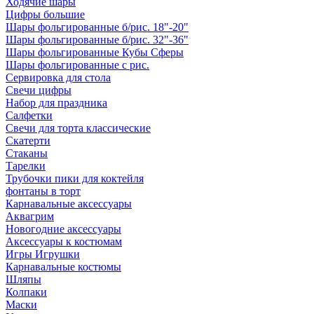
Ходячие шары
Цифры большие
Шары фольгированные б/рис. 18"-20"
Шары фольгированные б/рис. 32"-36"
Шары фольгированные Кубы Сферы
Шары фольгированные с рис.
Сервировка для стола
Свечи цифры
Набор для праздника
Салфетки
Свечи для торта классические
Скатерти
Стаканы
Тарелки
Трубочки пики для коктейля
фонтаны в торт
Карнавальные аксессуары
Аквагрим
Новогодние аксессуары
Аксессуары к костюмам
Игры Игрушки
Карнавальные костюмы
Шляпы
Колпаки
Маски