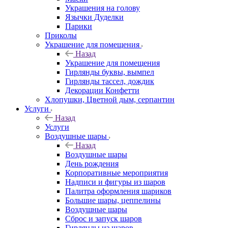
Украшения на голову
Язычки Дуделки
Парики
Приколы
Украшение для помещения
Назад
Украшение для помещения
Гирлянды буквы, вымпел
Гирлянды тассел, дождик
Декорации Конфетти
Хлопушки, Цветной дым, серпантин
Услуги
Назад
Услуги
Воздушные шары
Назад
Воздушные шары
День рождения
Корпоративные мероприятия
Надписи и фигуры из шаров
Палитра оформления шариков
Большие шары, цеппелины
Воздушные шары
Сброс и запуск шаров
Гирлянды из шаров