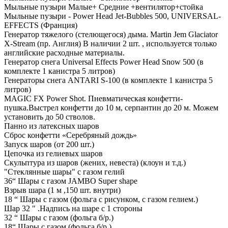
Мыльные пузыри Малые+ Средние +вентилятор+стойка
Мыльные пузыри - Power Head Jet-Bubbles 500, UNIVERSAL-
EFFECTS (Франция)
Генератор тяжелого (стелющегося) дыма. Martin Jem Glaciator
X-Stream (пр. Англия) В наличии 2 шт. , используется только
английские расходные материалы.
Генератор снега Universal Effects Power Head Snow 500 (в
комплекте 1 канистра 5 литров)
Генераторы снега ANTARI S-100 (в комплекте 1 канистра 5
литров)
MAGIC FX Power Shot. Пневматическая конфетти-
пушка.Выстрел конфетти до 10 м, серпантин до 20 м. Можем
установить до 50 стволов.
Панно из латексных шаров
Сброс конфетти «Серебряный дождь»
Запуск шаров (от 200 шт.)
Цепочка из гелиевых шаров
Скульптура из шаров (жених, невеста) (клоун и т.д.)
"Стеклянные шары" с газом гелий
36“ Шары с газом JAMBO Super shape
Взрыв шара (1 м ,150 шт. внутри)
18 “ Шары с газом (фольга с рисунком, с газом гелием.)
Шар 32 " .Надпись на шаре с 1 стороны
32 “ Шары с газом (фольга б/р.)
18“ Шары с газом (фольга б/р.)