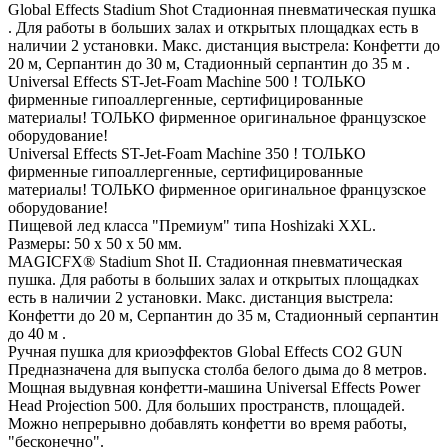
Global Effects Stadium Shot Стадионная пневматическая пушка
. Для работы в больших залах и открытых площадках есть в
наличии 2 установки. Макс. дистанция выстрела: Конфетти до
20 м, Серпантин до 30 м, Стадионный серпантин до 35 м .
Universal Effects ST-Jet-Foam Machine 500 ! ТОЛЬКО
фирменные гипоаллергенные, сертифицированные
материалы! ТОЛЬКО фирменное оригинальное французское
оборудование!
Universal Effects ST-Jet-Foam Machine 350 ! ТОЛЬКО
фирменные гипоаллергенные, сертифицированные
материалы! ТОЛЬКО фирменное оригинальное французское
оборудование!
Пищевой лед класса "Премиум" типа Hoshizaki XXL.
Размеры: 50 х 50 х 50 мм.
MAGICFX® Stadium Shot II. Стадионная пневматическая
пушка. Для работы в больших залах и открытых площадках
есть в наличии 2 установки. Макс. дистанция выстрела:
Конфетти до 20 м, Серпантин до 35 м, Стадионный серпантин
до 40 м .
Ручная пушка для криоэффектов Global Effects CO2 GUN
Предназначена для выпуска столба белого дыма до 8 метров.
Мощная выдувная конфетти-машина Universal Effects Power
Head Projection 500. Для больших пространств, площадей.
Можно непрерывно добавлять конфетти во время работы,
"бесконечно".