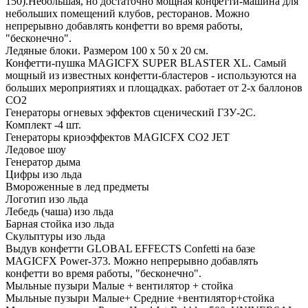
150).Небольшая, но достаточно мощная конфетти-машина для
небольших помещений клубов, ресторанов. Можно
непрерывно добавлять конфетти во время работы,
"бесконечно".
Ледяные блоки. Размером 100 х 50 х 20 см.
Конфетти-пушка MAGICFX SUPER BLASTER XL. Самый
мощный из известных конфетти-бластеров - используются на
больших мероприятиях и площадках. работает от 2-х баллонов
СО2
Генераторы огневых эффектов сценический ГЗУ-2С.
Комплект -4 шт.
Генераторы криоэффектов MAGICFX CO2 JET
Ледовое шоу
Генератор дыма
Цифры изо льда
Вмороженные в лед предметы
Логотип изо льда
Лебедь (чаша) изо льда
Барная стойка изо льда
Скульптуры изо льда
Выдув конфетти GLOBAL EFFECTS Confetti на базе
MAGICFX Power-373. Можно непрерывно добавлять
конфетти во время работы, "бесконечно".
Мыльные пузыри Малые + вентилятор + стойка
Мыльные пузыри Малые+ Средние +вентилятор+стойка