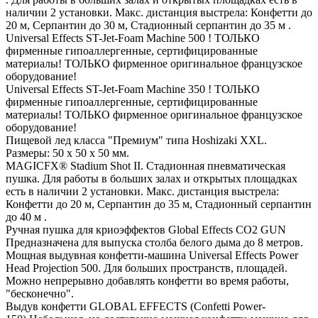
наличии 2 установки. Макс. дистанция выстрела: Конфетти до
20 м, Серпантин до 30 м, Стадионный серпантин до 35 м .
Universal Effects ST-Jet-Foam Machine 500 ! ТОЛЬКО
фирменные гипоаллергенные, сертифицированные
материалы! ТОЛЬКО фирменное оригинальное французское
оборудование!
Universal Effects ST-Jet-Foam Machine 350 ! ТОЛЬКО
фирменные гипоаллергенные, сертифицированные
материалы! ТОЛЬКО фирменное оригинальное французское
оборудование!
Пищевой лед класса "Премиум" типа Hoshizaki XXL.
Размеры: 50 х 50 х 50 мм.
MAGICFX® Stadium Shot II. Стадионная пневматическая
пушка. Для работы в больших залах и открытых площадках
есть в наличии 2 установки. Макс. дистанция выстрела:
Конфетти до 20 м, Серпантин до 35 м, Стадионный серпантин
до 40 м .
Ручная пушка для криоэффектов Global Effects CO2 GUN
Предназначена для выпуска столба белого дыма до 8 метров.
Мощная выдувная конфетти-машина Universal Effects Power
Head Projection 500. Для больших пространств, площадей.
Можно непрерывно добавлять конфетти во время работы,
"бесконечно".
Выдув конфетти GLOBAL EFFECTS (Confetti Power-