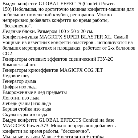
Выдув конфетти GLOBAL EFFECTS (Confetti Power-
150).Небольшая, но достаточно мощная конфетти-машина для
небольших помещений клубов, ресторанов. Можно
непрерывно добавлять конфетти во время работы,
"бесконечно".
Ледяные блоки. Размером 100 х 50 х 20 см.
Конфетти-пушка MAGICFX SUPER BLASTER XL. Самый
мощный из известных конфетти-бластеров - используются на
больших мероприятиях и площадках. работает от 2-х баллонов
СО2
Генераторы огневых эффектов сценический ГЗУ-2С.
Комплект -4 шт.
Генераторы криоэффектов MAGICFX CO2 JET
Ледовое шоу
Генератор дыма
Цифры изо льда
Вмороженные в лед предметы
Логотип изо льда
Лебедь (чаша) изо льда
Барная стойка изо льда
Скульптуры изо льда
Выдув конфетти GLOBAL EFFECTS Confetti на базе
MAGICFX Power-373. Можно непрерывно добавлять
конфетти во время работы, "бесконечно".
Мыльные пузыри Малые + вентилятор + стойка