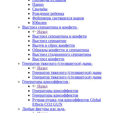
Панно
Свадьбы
Рождение ребенка
Фейерверк светящихся шаров
Юбилеи
Выстрел серпантина и конфети
Назад
Выстрел серпантина и конфети
Выстрел серпантин
Выдув и сброс конфетти
Образцы конфетти и серпантина
Выстрел стадионного серпантина
Выстрел конфетти
Генератор тяжелого (стелящегося) дыма
Назад
Генератор тяжелого (стелящегося) дыма
Генератор тяжелого (стелящегося) дыма
Генераторы криоэффектов
Назад
Генераторы криоэффектов
Генераторы криоэффектов
Ручная пушка для криоэффектов Global
Effects CO2 GUN
Любые фигуры изо льда