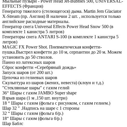
Мыльные пузыри - Power Head Jet-Bubbles 500, UNIVERSAL-
EFFECTS (Франция)
Генератор тяжелого (стелющегося) дыма. Martin Jem Glaciator
X-Stream (пр. Англия) В наличии 2 шт. , используется только
английские расходные материалы.
Генератор снега Universal Effects Power Head Snow 500 (в
комплекте 1 канистра 5 литров)
Генераторы снега ANTARI S-100 (в комплекте 1 канистра 5
литров)
MAGIC FX Power Shot. Пневматическая конфетти-
пушка.Выстрел конфетти до 10 м, серпантин до 20 м. Можем
установить до 50 стволов.
Панно из латексных шаров
Сброс конфетти «Серебряный дождь»
Запуск шаров (от 200 шт.)
Цепочка из гелиевых шаров
Скульптура из шаров (жених, невеста) (клоун и т.д.)
"Стеклянные шары" с газом гелий
36“ Шары с газом JAMBO Super shape
Взрыв шара (1 м ,150 шт. внутри)
18 “ Шары с газом (фольга с рисунком, с газом гелием.)
Шар 32 " .Надпись на шаре с 1 стороны
32 “ Шары с газом (фольга б/р.)
18“ Шары с газом (фольга б/р.)
Шар Баблс