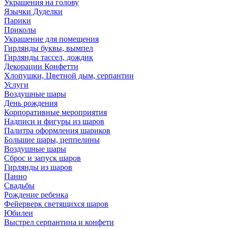
Украшения на голову
Язычки Дуделки
Парики
Приколы
Украшение для помещения
Гирлянды буквы, вымпел
Гирлянды тассел, дождик
Декорации Конфетти
Хлопушки, Цветной дым, серпантин
Услуги
Воздушные шары
День рождения
Корпоративные мероприятия
Надписи и фигуры из шаров
Палитра оформления шариков
Большие шары, цеппелины
Воздушные шары
Сброс и запуск шаров
Гирлянды из шаров
Панно
Свадьбы
Рождение ребенка
Фейерверк светящихся шаров
Юбилеи
Выстрел серпантина и конфети