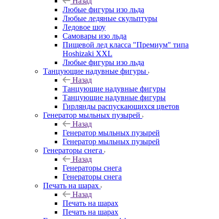
Назад
Любые фигуры изо льда
Любые ледяные скульптуры
Ледовое шоу
Самовары изо льда
Пищевой лед класса "Премиум" типа
Hoshizaki XXL
Любые фигуры изо льда
Танцующие надувные фигуры
Назад
Танцующие надувные фигуры
Танцующие надувные фигуры
Гирлянды распускающихся цветов
Генератор мыльных пузырей
Назад
Генератор мыльных пузырей
Генератор мыльных пузырей
Генераторы снега
Назад
Генераторы снега
Генераторы снега
Печать на шарах
Назад
Печать на шарах
Печать на шарах