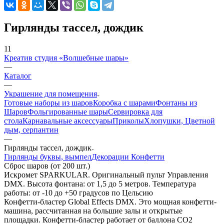
Гирлянды тассел, дождик
11
Креатив студия «Волшебные шары»
—
Каталог
—
Украшение для помещения
Готовые наборы из шаров
Коробка с шарами
Фонтаны из
Шаров
Фольгированные шары
Сервировка для
стола
Карнавальные аксессуары
Приколы
Хлопушки, Цветной
дым, серпантин
—
Гирлянды тассел, дождик
Гирлянды буквы, вымпел
Декорации Конфетти
Сброс шаров (от 200 шт.)
Искромет SPARKULAR. Оригинальный пульт Управления
DMX. Высота фонтана: от 1,5 до 5 метров. Температура
работы: от -10 до +50 градусов по Цельсию
Конфетти-бластер Global Effects DMX. Это мощная конфетти-
машина, рассчитанная на большие залы и открытые
площадки. Конфетти-бластер работает от баллона СО2