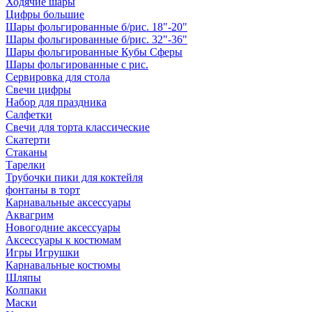
Ходячие шары
Цифры большие
Шары фольгированные б/рис. 18"-20"
Шары фольгированные б/рис. 32"-36"
Шары фольгированные Кубы Сферы
Шары фольгированные с рис.
Сервировка для стола
Свечи цифры
Набор для праздника
Салфетки
Свечи для торта классические
Скатерти
Стаканы
Тарелки
Трубочки пики для коктейля
фонтаны в торт
Карнавальные аксессуары
Аквагрим
Новогодние аксессуары
Аксессуары к костюмам
Игры Игрушки
Карнавальные костюмы
Шляпы
Колпаки
Маски