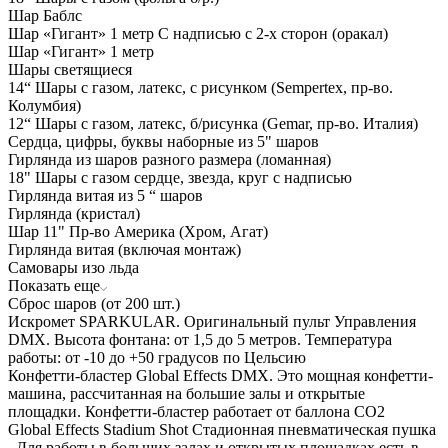
Шар Баблс
Шар «Гигант» 1 метр С надписью с 2-х сторон (оракал)
Шар «Гигант» 1 метр
Шары светящиеся
14“ Шары с газом, латекс, с рисунком (Sempertex, пр-во.
Колумбия)
12“ Шары с газом, латекс, б/рисунка (Gemar, пр-во. Италия)
Сердца, цифры, буквы наборные из 5" шаров
Гирлянда из шаров разного размера (ломанная)
18" Шары с газом сердце, звезда, круг с надписью
Гирлянда витая из 5 “ шаров
Гирлянда (кристал)
Шар 11" Пр-во Америка (Хром, Агат)
Гирлянда витая (включая монтаж)
Самовары изо льда
Показать еще
Сброс шаров (от 200 шт.)
Искромет SPARKULAR. Оригинальный пульт Управления
DMX. Высота фонтана: от 1,5 до 5 метров. Температура
работы: от -10 до +50 градусов по Цельсию
Конфетти-бластер Global Effects DMX. Это мощная конфетти-
машина, рассчитанная на большие залы и открытые
площадки. Конфетти-бластер работает от баллона СО2
Global Effects Stadium Shot Стадионная пневматическая пушка
. Для работы в больших залах и открытых площадках есть в