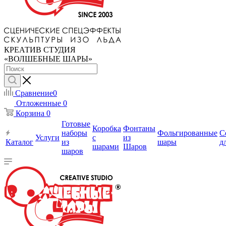
КРЕАТИВ СТУДИЯ
«ВОЛШЕБНЫЕ ШАРЫ»
Сравнение
0
Отложенные
0
Корзина
0
Готовые
Коробка
Фонтаны
наборы
Фольгированные
С
Услуги
с
из
Каталог
из
шары
д
шарами
Шаров
шаров