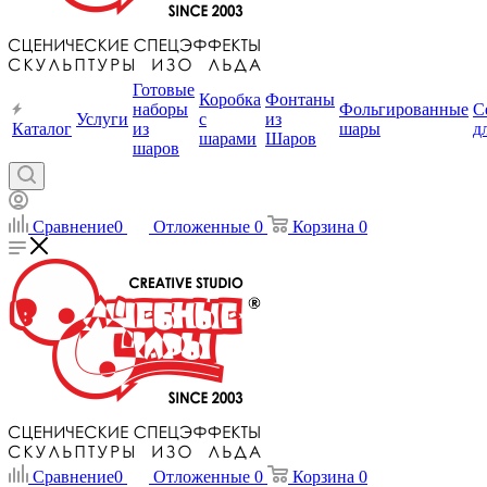
Готовые
Коробка
Фонтаны
наборы
Фольгированные
С
Услуги
с
из
Каталог
из
шары
д
шарами
Шаров
шаров
Сравнение
0
Отложенные
0
Корзина
0
Сравнение
0
Отложенные
0
Корзина
0