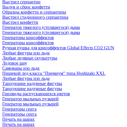
Выстрел серпантин
Выдув и сброс конфетти
Образцы конфетти и серпантина
Выстрел стадионного серпантина
Выстрел конфетти
Генератор тяжелого (стелящегося) дыма
Генератор тяжелого (стелящегося) дыма
Генераторы криоэффектов
Генераторы криоэффектов
Ручная пушка для криоэффектов Global Effects CO2 GUN
Любые фигуры изо льда
Любые ледяные скульптуры
Ледовое шоу
Самовары изо льда
Пищевой лед класса "Премиум" типа Hoshizaki XXL
Любые фигуры изо льда
Танцующие надувные фигуры
Танцующие надувные фигуры
Гирлянды распускающихся цветов
Генератор мыльных пузырей
Генератор мыльных пузырей
Генераторы снега
Генераторы снега
Печать на шарах
Печать на шарах