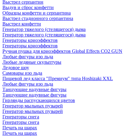
Выстрел серпантин
Выдув и сброс конфетти
Образцы конфетти и серпантина
Выстрел стадионного серпантина
Выстрел конфетти
Генератор тяжелого (стелящегося) дыма
Генератор тяжелого (стелящегося) дыма
Генераторы криоэффектов
Генераторы криоэффектов
Ручная пушка для криоэффектов Global Effects CO2 GUN
Любые фигуры изо льда
Любые ледяные скульптуры
Ледовое шоу
Самовары изо льда
Пищевой лед класса "Премиум" типа Hoshizaki XXL
Любые фигуры изо льда
Танцующие надувные фигуры
Танцующие надувные фигуры
Гирлянды распускающихся цветов
Генератор мыльных пузырей
Генератор мыльных пузырей
Генераторы снега
Генераторы снега
Печать на шарах
Печать на шарах