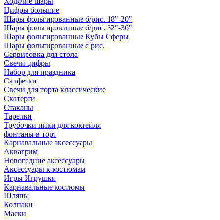
Ходячие шары
Цифры большие
Шары фольгированные б/рис. 18"-20"
Шары фольгированные б/рис. 32"-36"
Шары фольгированные Кубы Сферы
Шары фольгированные с рис.
Сервировка для стола
Свечи цифры
Набор для праздника
Салфетки
Свечи для торта классические
Скатерти
Стаканы
Тарелки
Трубочки пики для коктейля
фонтаны в торт
Карнавальные аксессуары
Аквагрим
Новогодние аксессуары
Аксессуары к костюмам
Игры Игрушки
Карнавальные костюмы
Шляпы
Колпаки
Маски