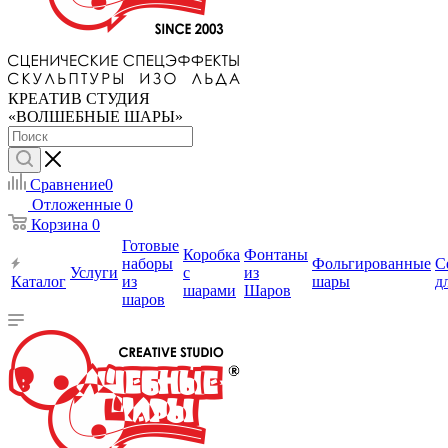
КРЕАТИВ СТУДИЯ
«ВОЛШЕБНЫЕ ШАРЫ»
Сравнение
0
Отложенные
0
Корзина
0
Готовые
Коробка
Фонтаны
наборы
Фольгированные
С
Услуги
с
из
Каталог
из
шары
д
шарами
Шаров
шаров