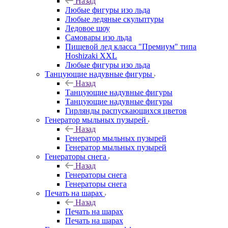
Назад
Любые фигуры изо льда
Любые ледяные скульптуры
Ледовое шоу
Самовары изо льда
Пищевой лед класса "Премиум" типа
Hoshizaki XXL
Любые фигуры изо льда
Танцующие надувные фигуры
Назад
Танцующие надувные фигуры
Танцующие надувные фигуры
Гирлянды распускающихся цветов
Генератор мыльных пузырей
Назад
Генератор мыльных пузырей
Генератор мыльных пузырей
Генераторы снега
Назад
Генераторы снега
Генераторы снега
Печать на шарах
Назад
Печать на шарах
Печать на шарах