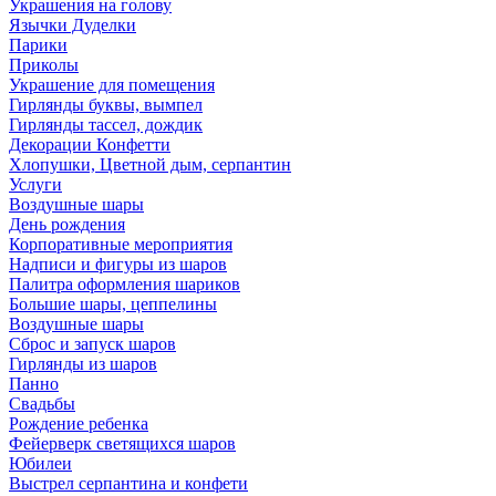
Украшения на голову
Язычки Дуделки
Парики
Приколы
Украшение для помещения
Гирлянды буквы, вымпел
Гирлянды тассел, дождик
Декорации Конфетти
Хлопушки, Цветной дым, серпантин
Услуги
Воздушные шары
День рождения
Корпоративные мероприятия
Надписи и фигуры из шаров
Палитра оформления шариков
Большие шары, цеппелины
Воздушные шары
Сброс и запуск шаров
Гирлянды из шаров
Панно
Свадьбы
Рождение ребенка
Фейерверк светящихся шаров
Юбилеи
Выстрел серпантина и конфети