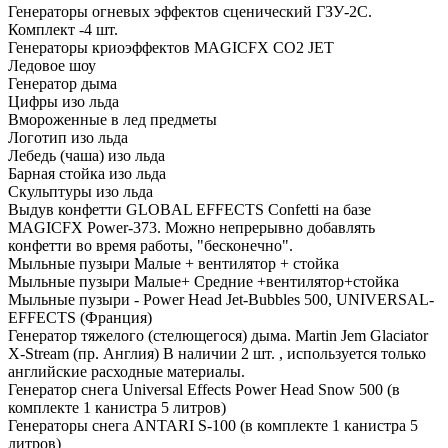
Генераторы огневых эффектов сценический ГЗУ-2С.
Комплект -4 шт.
Генераторы криоэффектов MAGICFX CO2 JET
Ледовое шоу
Генератор дыма
Цифры изо льда
Вмороженные в лед предметы
Логотип изо льда
Лебедь (чаша) изо льда
Барная стойка изо льда
Скульптуры изо льда
Выдув конфетти GLOBAL EFFECTS Confetti на базе
MAGICFX Power-373. Можно непрерывно добавлять
конфетти во время работы, "бесконечно".
Мыльные пузыри Малые + вентилятор + стойка
Мыльные пузыри Малые+ Средние +вентилятор+стойка
Мыльные пузыри - Power Head Jet-Bubbles 500, UNIVERSAL-
EFFECTS (Франция)
Генератор тяжелого (стелющегося) дыма. Martin Jem Glaciator
X-Stream (пр. Англия) В наличии 2 шт. , используется только
английские расходные материалы.
Генератор снега Universal Effects Power Head Snow 500 (в
комплекте 1 канистра 5 литров)
Генераторы снега ANTARI S-100 (в комплекте 1 канистра 5
литров)