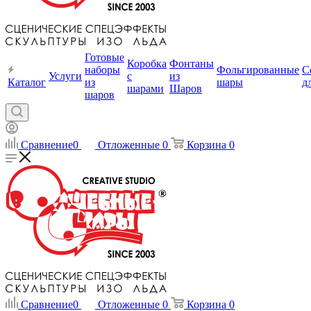
Готовые
Коробка
Фонтаны
наборы
Фольгированные
С
Услуги
с
из
Каталог
из
шары
д
шарами
Шаров
шаров
Сравнение
0
Отложенные
0
Корзина
0
Сравнение
0
Отложенные
0
Корзина
0