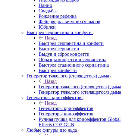
Панно
Свадьбы
Рождение ребенка
Фейерверк светящихся шаров
Юбилеи
Выстрел серпантина и конфети
Назад
Выстрел серпантина и конфети
Выстрел серпантин
Выдув и сброс конфетти
Образцы конфетти и серпантина
Выстрел стадионного серпантина
Выстрел конфетти
Генератор тяжелого (стелящегося) дыма
Назад
Генератор тяжелого (стелящегося) дыма
Генератор тяжелого (стелящегося) дыма
Генераторы криоэффектов
Назад
Генераторы криоэффектов
Генераторы криоэффектов
Ручная пушка для криоэффектов Global
Effects CO2 GUN
Любые фигуры изо льда