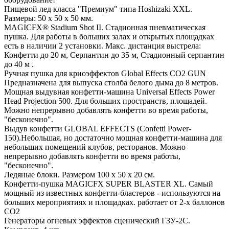
Пищевой лед класса "Премиум" типа Hoshizaki XXL.
Размеры: 50 х 50 х 50 мм.
MAGICFX® Stadium Shot II. Стадионная пневматическая
пушка. Для работы в больших залах и открытых площадках
есть в наличии 2 установки. Макс. дистанция выстрела:
Конфетти до 20 м, Серпантин до 35 м, Стадионный серпантин
до 40 м .
Ручная пушка для криоэффектов Global Effects CO2 GUN
Предназначена для выпуска столба белого дыма до 8 метров.
Мощная выдувная конфетти-машина Universal Effects Power
Head Projection 500. Для больших пространств, площадей.
Можно непрерывно добавлять конфетти во время работы,
"бесконечно".
Выдув конфетти GLOBAL EFFECTS (Confetti Power-
150).Небольшая, но достаточно мощная конфетти-машина для
небольших помещений клубов, ресторанов. Можно
непрерывно добавлять конфетти во время работы,
"бесконечно".
Ледяные блоки. Размером 100 х 50 х 20 см.
Конфетти-пушка MAGICFX SUPER BLASTER XL. Самый
мощный из известных конфетти-бластеров - используются на
больших мероприятиях и площадках. работает от 2-х баллонов
СО2
Генераторы огневых эффектов сценический ГЗУ-2С.