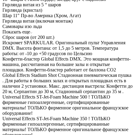
Гирлянда витая из 5 “ шаров
Гирлянда (кристал)
Шар 11" Пр-во Америка (Хром, Агат)
Гирлянда витая (включая монтаж)
Самовары изо льда
Показать еще
Сброс шаров (от 200 шт.)
Искромет SPARKULAR. Оригинальный пульт Управления
DMX. Высота фонтана: от 1,5 до 5 метров. Температура
работы: от -10 до +50 градусов по Цельсию
Конфетти-бластер Global Effects DMX. Это мощная конфетти-
машина, рассчитанная на большие залы и открытые
площадки. Конфетти-бластер работает от баллона СО2
Global Effects Stadium Shot Стадионная пневматическая пушка
. Для работы в больших залах и открытых площадках есть в
наличии 2 установки. Макс. дистанция выстрела: Конфетти до
20 м, Серпантин до 30 м, Стадионный серпантин до 35 м .
Universal Effects ST-Jet-Foam Machine 500 ! ТОЛЬКО
фирменные гипоаллергенные, сертифицированные
материалы! ТОЛЬКО фирменное оригинальное французское
оборудование!
Universal Effects ST-Jet-Foam Machine 350 ! ТОЛЬКО
фирменные гипоаллергенные, сертифицированные
материалы! ТОЛЬКО фирменное оригинальное французское
оборудование!