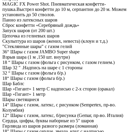
MAGIC FX Power Shot. Пневматическая конфетти-
пушка.Выстрел конфетти до 10 м, серпантин до 20 м. Можем
установить до 50 стволов.
Панно из латексных шаров
Сброс конфетти «Серебряный дождь»
Запуск шаров (от 200 шт.)
Цепочка из гелиевых шаров
Скульптура из шаров (жених, невеста) (клоун и т.д.)
"Стеклянные шары" с газом гелий
36“ Шары с газом JAMBO Super shape
Взрыв шара (1 м ,150 шт. внутри)
18 “ Шары с газом (фольга с рисунком, с газом гелием.)
Шар 32 " .Надпись на шаре с 1 стороны
32 “ Шары с газом (фольга б/р.)
18“ Шары с газом (фольга б/р.)
Шар Баблс
Шар «Гигант» 1 метр С надписью с 2-х сторон (оракал)
Шар «Гигант» 1 метр
Шары светящиеся
14“ Шары с газом, латекс, с рисунком (Sempertex, пр-во.
Колумбия)
12“ Шары с газом, латекс, б/рисунка (Gemar, пр-во. Италия)
Сердца, цифры, буквы наборные из 5" шаров
Гирлянда из шаров разного размера (ломанная)
18" Шары с газом сердце, звезда, круг с надписью