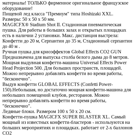
материалы! ТОЛЬКО фирменное оригинальное французское
оборудование!
Пищевой лед класса "Премиум" типа Hoshizaki XXL.
Размеры: 50 х 50 х 50 мм.
MAGICFX® Stadium Shot II. Стадионная пневматическая
пушка. Для работы в больших залах и открытых площадках
есть в наличии 2 установки. Макс. дистанция выстрела:
Конфетти до 20 м, Серпантин до 35 м, Стадионный серпантин
до 40 м .
Ручная пушка для криоэффектов Global Effects CO2 GUN
Предназначена для выпуска столба белого дыма до 8 метров.
Мощная выдувная конфетти-машина Universal Effects Power
Head Projection 500. Для больших пространств, площадей.
Можно непрерывно добавлять конфетти во время работы,
"бесконечно".
Выдув конфетти GLOBAL EFFECTS (Confetti Power-
150).Небольшая, но достаточно мощная конфетти-машина для
небольших помещений клубов, ресторанов. Можно
непрерывно добавлять конфетти во время работы,
"бесконечно".
Ледяные блоки. Размером 100 х 50 х 20 см.
Конфетти-пушка MAGICFX SUPER BLASTER XL. Самый
мощный из известных конфетти-бластеров - используются на
больших мероприятиях и площадках. работает от 2-х баллонов
СО2