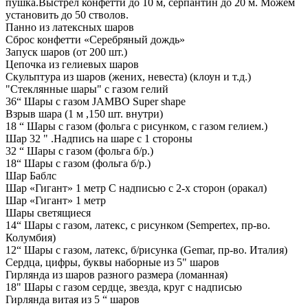
пушка.Выстрел конфетти до 10 м, серпантин до 20 м. Можем
установить до 50 стволов.
Панно из латексных шаров
Сброс конфетти «Серебряный дождь»
Запуск шаров (от 200 шт.)
Цепочка из гелиевых шаров
Скульптура из шаров (жених, невеста) (клоун и т.д.)
"Стеклянные шары" с газом гелий
36“ Шары с газом JAMBO Super shape
Взрыв шара (1 м ,150 шт. внутри)
18 “ Шары с газом (фольга с рисунком, с газом гелием.)
Шар 32 " .Надпись на шаре с 1 стороны
32 “ Шары с газом (фольга б/р.)
18“ Шары с газом (фольга б/р.)
Шар Баблс
Шар «Гигант» 1 метр С надписью с 2-х сторон (оракал)
Шар «Гигант» 1 метр
Шары светящиеся
14“ Шары с газом, латекс, с рисунком (Sempertex, пр-во.
Колумбия)
12“ Шары с газом, латекс, б/рисунка (Gemar, пр-во. Италия)
Сердца, цифры, буквы наборные из 5" шаров
Гирлянда из шаров разного размера (ломанная)
18" Шары с газом сердце, звезда, круг с надписью
Гирлянда витая из 5 “ шаров