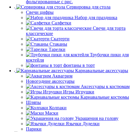
фольгированные с рис.
Сервировка для стола
Свечи цифры
Набор для праздника
Салфетки
Свечи для торта
классические
Скатерти
Стаканы
Тарелки
Трубочки пики для
коктейля
фонтаны в торт
Карнавальные аксессуары
Аквагрим
Новогодние аксессуары
Аксессуары к костюмам
Игры Игрушки
Карнавальные костюмы
Шляпы
Колпаки
Маски
Украшения на голову
Язычки Дуделки
Парики