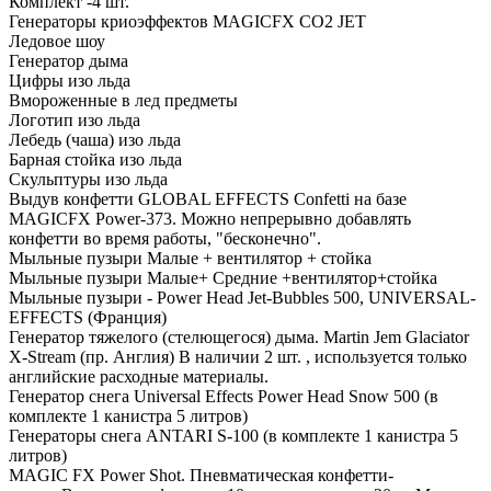
Комплект -4 шт.
Генераторы криоэффектов MAGICFX CO2 JET
Ледовое шоу
Генератор дыма
Цифры изо льда
Вмороженные в лед предметы
Логотип изо льда
Лебедь (чаша) изо льда
Барная стойка изо льда
Скульптуры изо льда
Выдув конфетти GLOBAL EFFECTS Confetti на базе
MAGICFX Power-373. Можно непрерывно добавлять
конфетти во время работы, "бесконечно".
Мыльные пузыри Малые + вентилятор + стойка
Мыльные пузыри Малые+ Средние +вентилятор+стойка
Мыльные пузыри - Power Head Jet-Bubbles 500, UNIVERSAL-
EFFECTS (Франция)
Генератор тяжелого (стелющегося) дыма. Martin Jem Glaciator
X-Stream (пр. Англия) В наличии 2 шт. , используется только
английские расходные материалы.
Генератор снега Universal Effects Power Head Snow 500 (в
комплекте 1 канистра 5 литров)
Генераторы снега ANTARI S-100 (в комплекте 1 канистра 5
литров)
MAGIC FX Power Shot. Пневматическая конфетти-