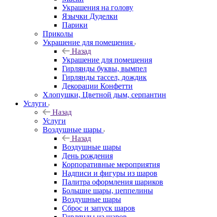
Украшения на голову
Язычки Дуделки
Парики
Приколы
Украшение для помещения
Назад
Украшение для помещения
Гирлянды буквы, вымпел
Гирлянды тассел, дождик
Декорации Конфетти
Хлопушки, Цветной дым, серпантин
Услуги
Назад
Услуги
Воздушные шары
Назад
Воздушные шары
День рождения
Корпоративные мероприятия
Надписи и фигуры из шаров
Палитра оформления шариков
Большие шары, цеппелины
Воздушные шары
Сброс и запуск шаров
Гирлянды из шаров