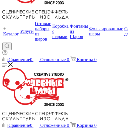
Готовые
Коробка
Фонтаны
наборы
Фольгированные
С
Услуги
с
из
Каталог
из
шары
д
шарами
Шаров
шаров
Сравнение
0
Отложенные
0
Корзина
0
Сравнение
0
Отложенные
0
Корзина
0