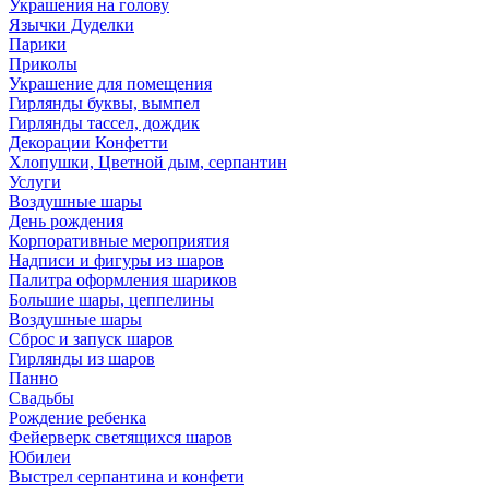
Украшения на голову
Язычки Дуделки
Парики
Приколы
Украшение для помещения
Гирлянды буквы, вымпел
Гирлянды тассел, дождик
Декорации Конфетти
Хлопушки, Цветной дым, серпантин
Услуги
Воздушные шары
День рождения
Корпоративные мероприятия
Надписи и фигуры из шаров
Палитра оформления шариков
Большие шары, цеппелины
Воздушные шары
Сброс и запуск шаров
Гирлянды из шаров
Панно
Свадьбы
Рождение ребенка
Фейерверк светящихся шаров
Юбилеи
Выстрел серпантина и конфети