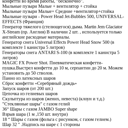
конфетти во время работы, "бесконечно".
Мыльные пузыри Малые + вентилятор + стойка
Мыльные пузыри Малые+ Средние +вентилятор+стойка
Мыльные пузыри - Power Head Jet-Bubbles 500, UNIVERSAL-
EFFECTS (Франция)
Генератор тяжелого (стелющегося) дыма. Martin Jem Glaciator
X-Stream (пр. Англия) В наличии 2 шт. , используется только
английские расходные материалы.
Генератор снега Universal Effects Power Head Snow 500 (в
комплекте 1 канистра 5 литров)
Генераторы снега ANTARI S-100 (в комплекте 1 канистра 5
литров)
MAGIC FX Power Shot. Пневматическая конфетти-
пушка.Выстрел конфетти до 10 м, серпантин до 20 м. Можем
установить до 50 стволов.
Панно из латексных шаров
Сброс конфетти «Серебряный дождь»
Запуск шаров (от 200 шт.)
Цепочка из гелиевых шаров
Скульптура из шаров (жених, невеста) (клоун и т.д.)
"Стеклянные шары" с газом гелий
36“ Шары с газом JAMBO Super shape
Взрыв шара (1 м ,150 шт. внутри)
18 “ Шары с газом (фольга с рисунком, с газом гелием.)
Шар 32 " .Надпись на шаре с 1 стороны