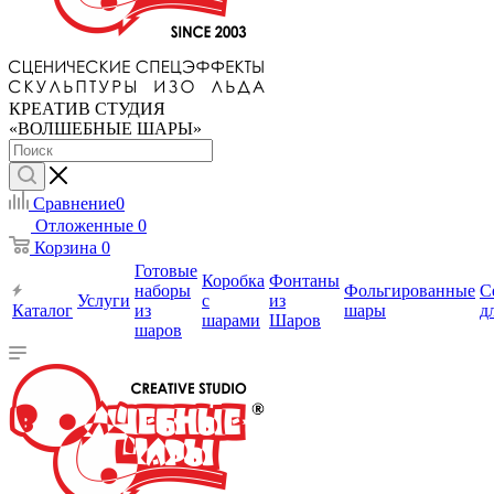
КРЕАТИВ СТУДИЯ
«ВОЛШЕБНЫЕ ШАРЫ»
Сравнение
0
Отложенные
0
Корзина
0
Готовые
Коробка
Фонтаны
наборы
Фольгированные
С
Услуги
с
из
Каталог
из
шары
д
шарами
Шаров
шаров