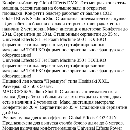
Конфетти-бластер Global Effects DMX. Это мощная конфетти-
машина, рассчитанная на большие залы и открытые
площадки. Конфетти-бластер работает от баллона СО2
Global Effects Stadium Shot Стадионная пневматическая пушка
. Для работы в больших залах и открытых площадках есть в
наличии 2 установки. Макс. дистанция выстрела: Конфетти до
20 м, Серпантин до 30 м, Стадионный серпантин до 35 м .
Universal Effects ST-Jet-Foam Machine 500 ! ТОЛЬКО
фирменные гипоаллергенные, сертифицированные
материалы! ТОЛЬКО фирменное оригинальное французское
оборудование!
Universal Effects ST-Jet-Foam Machine 350 ! ТОЛЬКО
фирменные гипоаллергенные, сертифицированные
материалы! ТОЛЬКО фирменное оригинальное французское
оборудование!
Пищевой лед класса "Премиум" типа Hoshizaki XXL.
Размеры: 50 х 50 х 50 мм.
MAGICFX® Stadium Shot II. Стадионная пневматическая
пушка. Для работы в больших залах и открытых площадках
есть в наличии 2 установки. Макс. дистанция выстрела:
Конфетти до 20 м, Серпантин до 35 м, Стадионный серпантин
до 40 м .
Ручная пушка для криоэффектов Global Effects CO2 GUN
Предназначена для выпуска столба белого дыма до 8 метров.
Мощная выдувная конфетти-машина Universal Effects Power