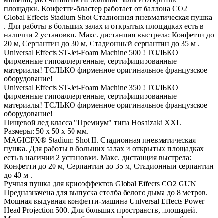
площадки. Конфетти-бластер работает от баллона СО2
Global Effects Stadium Shot Стадионная пневматическая пушка
. Для работы в больших залах и открытых площадках есть в
наличии 2 установки. Макс. дистанция выстрела: Конфетти до
20 м, Серпантин до 30 м, Стадионный серпантин до 35 м .
Universal Effects ST-Jet-Foam Machine 500 ! ТОЛЬКО
фирменные гипоаллергенные, сертифицированные
материалы! ТОЛЬКО фирменное оригинальное французское
оборудование!
Universal Effects ST-Jet-Foam Machine 350 ! ТОЛЬКО
фирменные гипоаллергенные, сертифицированные
материалы! ТОЛЬКО фирменное оригинальное французское
оборудование!
Пищевой лед класса "Премиум" типа Hoshizaki XXL.
Размеры: 50 х 50 х 50 мм.
MAGICFX® Stadium Shot II. Стадионная пневматическая
пушка. Для работы в больших залах и открытых площадках
есть в наличии 2 установки. Макс. дистанция выстрела:
Конфетти до 20 м, Серпантин до 35 м, Стадионный серпантин
до 40 м .
Ручная пушка для криоэффектов Global Effects CO2 GUN
Предназначена для выпуска столба белого дыма до 8 метров.
Мощная выдувная конфетти-машина Universal Effects Power
Head Projection 500. Для больших пространств, площадей.