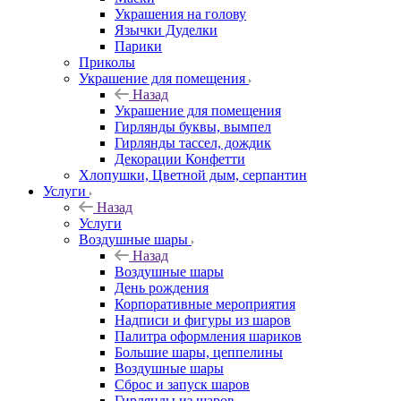
Украшения на голову
Язычки Дуделки
Парики
Приколы
Украшение для помещения
Назад
Украшение для помещения
Гирлянды буквы, вымпел
Гирлянды тассел, дождик
Декорации Конфетти
Хлопушки, Цветной дым, серпантин
Услуги
Назад
Услуги
Воздушные шары
Назад
Воздушные шары
День рождения
Корпоративные мероприятия
Надписи и фигуры из шаров
Палитра оформления шариков
Большие шары, цеппелины
Воздушные шары
Сброс и запуск шаров
Гирлянды из шаров