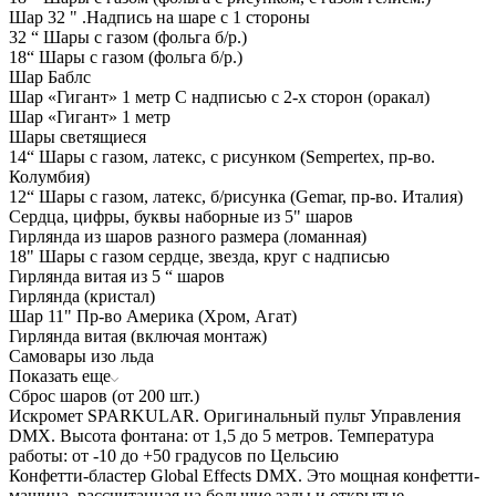
Шар 32 " .Надпись на шаре с 1 стороны
32 “ Шары с газом (фольга б/р.)
18“ Шары с газом (фольга б/р.)
Шар Баблс
Шар «Гигант» 1 метр С надписью с 2-х сторон (оракал)
Шар «Гигант» 1 метр
Шары светящиеся
14“ Шары с газом, латекс, с рисунком (Sempertex, пр-во.
Колумбия)
12“ Шары с газом, латекс, б/рисунка (Gemar, пр-во. Италия)
Сердца, цифры, буквы наборные из 5" шаров
Гирлянда из шаров разного размера (ломанная)
18" Шары с газом сердце, звезда, круг с надписью
Гирлянда витая из 5 “ шаров
Гирлянда (кристал)
Шар 11" Пр-во Америка (Хром, Агат)
Гирлянда витая (включая монтаж)
Самовары изо льда
Показать еще
Сброс шаров (от 200 шт.)
Искромет SPARKULAR. Оригинальный пульт Управления
DMX. Высота фонтана: от 1,5 до 5 метров. Температура
работы: от -10 до +50 градусов по Цельсию
Конфетти-бластер Global Effects DMX. Это мощная конфетти-
машина, рассчитанная на большие залы и открытые