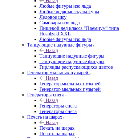
Назад
Любые фигуры изо льда
Любые ледяные скульптуры
Ледовое шоу
Самовары изо льда
Пищевой лед класса "Премиум" типа
Hoshizaki XXL
Любые фигуры изо льда
Танцующие надувные фигуры
Назад
Танцующие надувные фигуры
Танцующие надувные фигуры
Гирлянды распускающихся цветов
Генератор мыльных пузырей
Назад
Генератор мыльных пузырей
Генератор мыльных пузырей
Генераторы снега
Назад
Генераторы снега
Генераторы снега
Печать на шарах
Назад
Печать на шарах
Печать на шарах