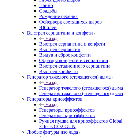
Панно
Свадьбы
Рождение ребенка
Фейерверк светящихся шаров
Юбилеи
Выстрел серпантина и конфети
Назад
Выстрел серпантина и конфети
Выстрел серпантин
Выдув и сброс конфетти
Образцы конфетти и серпантина
Выстрел стадионного серпантина
Выстрел конфетти
Генератор тяжелого (стелящегося) дыма
Назад
Генератор тяжелого (стелящегося) дыма
Генератор тяжелого (стелящегося) дыма
Генераторы криоэффектов
Назад
Генераторы криоэффектов
Генераторы криоэффектов
Ручная пушка для криоэффектов Global
Effects CO2 GUN
Любые фигуры изо льда