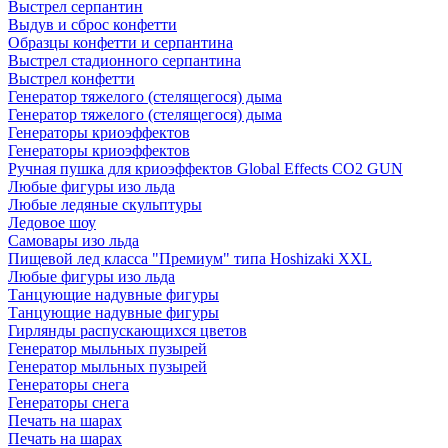
Выстрел серпантин
Выдув и сброс конфетти
Образцы конфетти и серпантина
Выстрел стадионного серпантина
Выстрел конфетти
Генератор тяжелого (стелящегося) дыма
Генератор тяжелого (стелящегося) дыма
Генераторы криоэффектов
Генераторы криоэффектов
Ручная пушка для криоэффектов Global Effects CO2 GUN
Любые фигуры изо льда
Любые ледяные скульптуры
Ледовое шоу
Самовары изо льда
Пищевой лед класса "Премиум" типа Hoshizaki XXL
Любые фигуры изо льда
Танцующие надувные фигуры
Танцующие надувные фигуры
Гирлянды распускающихся цветов
Генератор мыльных пузырей
Генератор мыльных пузырей
Генераторы снега
Генераторы снега
Печать на шарах
Печать на шарах