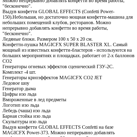
Можно непрерывно добавлять конфетти во время работы,
"бесконечно".
Выдув конфетти GLOBAL EFFECTS (Confetti Power-
150).Небольшая, но достаточно мощная конфетти-машина для
небольших помещений клубов, ресторанов. Можно
непрерывно добавлять конфетти во время работы,
"бесконечно".
Ледяные блоки. Размером 100 х 50 х 20 см.
Конфетти-пушка MAGICFX SUPER BLASTER XL. Самый
мощный из известных конфетти-бластеров - используются на
больших мероприятиях и площадках. работает от 2-х баллонов
СО2
Генераторы огневых эффектов сценический ГЗУ-2С.
Комплект -4 шт.
Генераторы криоэффектов MAGICFX CO2 JET
Ледовое шоу
Генератор дыма
Цифры изо льда
Вмороженные в лед предметы
Логотип изо льда
Лебедь (чаша) изо льда
Барная стойка изо льда
Скульптуры изо льда
Выдув конфетти GLOBAL EFFECTS Confetti на базе
MAGICFX Power-373. Можно непрерывно добавлять