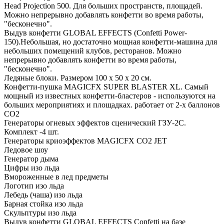
Head Projection 500. Для больших пространств, площадей.
Можно непрерывно добавлять конфетти во время работы,
"бесконечно".
Выдув конфетти GLOBAL EFFECTS (Confetti Power-
150).Небольшая, но достаточно мощная конфетти-машина для
небольших помещений клубов, ресторанов. Можно
непрерывно добавлять конфетти во время работы,
"бесконечно".
Ледяные блоки. Размером 100 х 50 х 20 см.
Конфетти-пушка MAGICFX SUPER BLASTER XL. Самый
мощный из известных конфетти-бластеров - используются на
больших мероприятиях и площадках. работает от 2-х баллонов
СО2
Генераторы огневых эффектов сценический ГЗУ-2С.
Комплект -4 шт.
Генераторы криоэффектов MAGICFX CO2 JET
Ледовое шоу
Генератор дыма
Цифры изо льда
Вмороженные в лед предметы
Логотип изо льда
Лебедь (чаша) изо льда
Барная стойка изо льда
Скульптуры изо льда
Выдув конфетти GLOBAL EFFECTS Confetti на базе