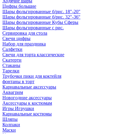
Ходячие шары
Цифры большие
Шары фольгированные б/рис. 18"-20"
Шары фольгированные б/рис. 32"-36"
Шары фольгированные Кубы Сферы
Шары фольгированные с рис.
Сервировка для стола
Свечи цифры
Набор для праздника
Салфетки
Свечи для торта классические
Скатерти
Стаканы
Тарелки
Трубочки пики для коктейля
фонтаны в торт
Карнавальные аксессуары
Аквагрим
Новогодние аксессуары
Аксессуары к костюмам
Игры Игрушки
Карнавальные костюмы
Шляпы
Колпаки
Маски