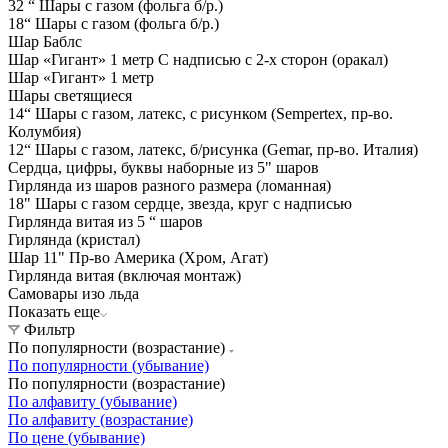
32 “ Шары с газом (фольга б/р.)
18“ Шары с газом (фольга б/р.)
Шар Баблс
Шар «Гигант» 1 метр С надписью с 2-х сторон (оракал)
Шар «Гигант» 1 метр
Шары светящиеся
14“ Шары с газом, латекс, с рисунком (Sempertex, пр-во.
Колумбия)
12“ Шары с газом, латекс, б/рисунка (Gemar, пр-во. Италия)
Сердца, цифры, буквы наборные из 5" шаров
Гирлянда из шаров разного размера (ломанная)
18" Шары с газом сердце, звезда, круг с надписью
Гирлянда витая из 5 “ шаров
Гирлянда (кристал)
Шар 11" Пр-во Америка (Хром, Агат)
Гирлянда витая (включая монтаж)
Самовары изо льда
Показать еще
Фильтр
По популярности (возрастание)
По популярности (убывание)
По популярности (возрастание)
По алфавиту (убывание)
По алфавиту (возрастание)
По цене (убывание)