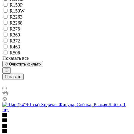
R150P
R150W
R2263
R2268
R275
R369
R372
R463
R506
Показать все
Очистить фильтр
Показать