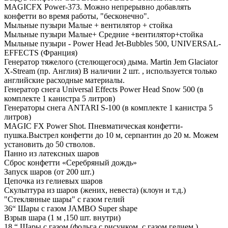
MAGICFX Power-373. Можно непрерывно добавлять
конфетти во время работы, "бесконечно".
Мыльные пузыри Малые + вентилятор + стойка
Мыльные пузыри Малые+ Средние +вентилятор+стойка
Мыльные пузыри - Power Head Jet-Bubbles 500, UNIVERSAL-
EFFECTS (Франция)
Генератор тяжелого (стелющегося) дыма. Martin Jem Glaciator
X-Stream (пр. Англия) В наличии 2 шт. , используется только
английские расходные материалы.
Генератор снега Universal Effects Power Head Snow 500 (в
комплекте 1 канистра 5 литров)
Генераторы снега ANTARI S-100 (в комплекте 1 канистра 5
литров)
MAGIC FX Power Shot. Пневматическая конфетти-
пушка.Выстрел конфетти до 10 м, серпантин до 20 м. Можем
установить до 50 стволов.
Панно из латексных шаров
Сброс конфетти «Серебряный дождь»
Запуск шаров (от 200 шт.)
Цепочка из гелиевых шаров
Скульптура из шаров (жених, невеста) (клоун и т.д.)
"Стеклянные шары" с газом гелий
36“ Шары с газом JAMBO Super shape
Взрыв шара (1 м ,150 шт. внутри)
18 “ Шары с газом (фольга с рисунком, с газом гелием.)