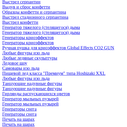
Выстрел серпантин
Выдув и сброс конфетти
Образцы конфетти и серпантина
Выстрел стадионного серпантина
Выстрел конфетти
Генератор тяжелого (стелящегося) дыма
Генератор тяжелого (стелящегося) дыма
Генераторы криоэффектов
Генераторы криоэффектов
Ручная пушка для криоэффектов Global Effects CO2 GUN
Любые фигуры изо льда
Любые ледяные скульптуры
Ледовое шоу
Самовары изо льда
Пищевой лед класса "Премиум" типа Hoshizaki XXL
Любые фигуры изо льда
Танцующие надувные фигуры
Танцующие надувные фигуры
Гирлянды распускающихся цветов
Генератор мыльных пузырей
Генератор мыльных пузырей
Генераторы снега
Генераторы снега
Печать на шарах
Печать на шарах