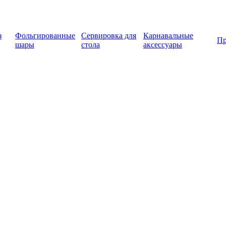
з
Фольгированные
Сервировка для
Карнавальные
Пр
шары
стола
аксессуары