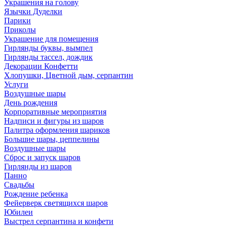
Украшения на голову
Язычки Дуделки
Парики
Приколы
Украшение для помещения
Гирлянды буквы, вымпел
Гирлянды тассел, дождик
Декорации Конфетти
Хлопушки, Цветной дым, серпантин
Услуги
Воздушные шары
День рождения
Корпоративные мероприятия
Надписи и фигуры из шаров
Палитра оформления шариков
Большие шары, цеппелины
Воздушные шары
Сброс и запуск шаров
Гирлянды из шаров
Панно
Свадьбы
Рождение ребенка
Фейерверк светящихся шаров
Юбилеи
Выстрел серпантина и конфети