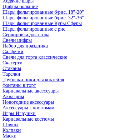
Ходячие шары
Цифры большие
Шары фольгированные б/рис. 18"-20"
Шары фольгированные б/рис. 32"-36"
Шары фольгированные Кубы Сферы
Шары фольгированные с рис.
Сервировка для стола
Свечи цифры
Набор для праздника
Салфетки
Свечи для торта классические
Скатерти
Стаканы
Тарелки
Трубочки пики для коктейля
фонтаны в торт
Карнавальные аксессуары
Аквагрим
Новогодние аксессуары
Аксессуары к костюмам
Игры Игрушки
Карнавальные костюмы
Шляпы
Колпаки
Маски