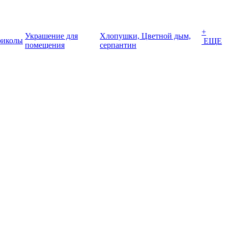
+
Украшение для
Хлопушки, Цветной дым,
иколы
ЕЩЕ
помещения
серпантин