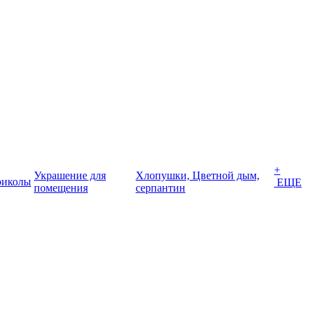
+
Украшение для
Хлопушки, Цветной дым,
иколы
ЕЩЕ
помещения
серпантин