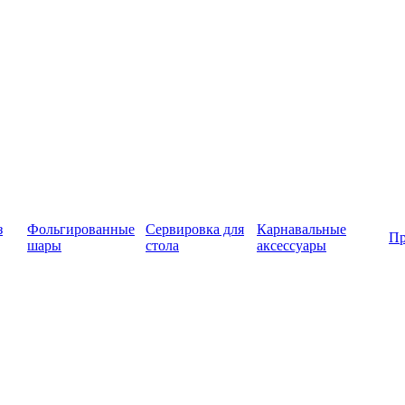
з
Фольгированные
Сервировка для
Карнавальные
Пр
шары
стола
аксессуары