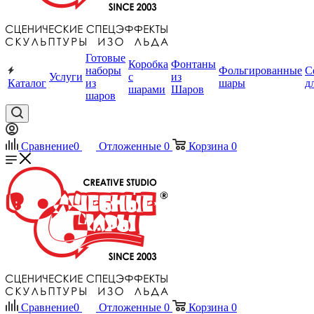
Готовые
Коробка
Фонтаны
наборы
Фольгированные
С
Услуги
с
из
Каталог
из
шары
д
шарами
Шаров
шаров
Сравнение
0
Отложенные
0
Корзина
0
Сравнение
0
Отложенные
0
Корзина
0