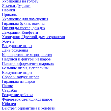
Украшения на голову
Язычки Дуделки
Парики
Приколы
Украшение для помещения
Гирлянды буквы, вымпел
Гирлянды тассел, дождик
Декорации Конфетти
Хлопушки, Цветной дым, серпантин
Услуги
Воздушные шары
День рождения
Корпоративные мероприятия
Надписи и фигуры из шаров
Палитра оформления шариков
Большие шары, цеппелины
Воздушные шары
Сброс и запуск шаров
Гирлянды из шаров
Панно
Свадьбы
Рождение ребенка
Фейерверк светящихся шаров
Юбилеи
Выстрел серпантина и конфети