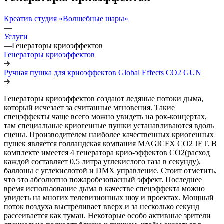
Креатив студия «Волшебные шары»
—
Услуги
—
Генераторы криоэффектов
Генераторы криоэффектов
Ручная пушка для криоэффектов Global Effects CO2 GUN
Генераторы криоэффектов создают ледяные потоки дыма,
который исчезает за считанные мгновения. Такие
спецэффекты чаще всего можно увидеть на рок-концертах,
там специальные криогенные пушки устанавливаются вдоль
сцены. Производителем наиболее качественных криогенных
пушек является голландская компания MAGICFX CO2 JET. В
комплекте имеется 4 генератора крио-эффектов CO2(расход
каждой составляет 0,5 литра углекислого газа в секунду),
баллоны с углекислотой и DMX управление. Стоит отметить,
что это абсолютно пожаробезопасный эффект. Последнее
время использование дыма в качестве спецэффекта можно
увидеть на многих телевизионных шоу и проектах. Мощный
поток воздуха выстреливает вверх и за несколько секунд
рассеивается как туман. Некоторые особо активные зрители