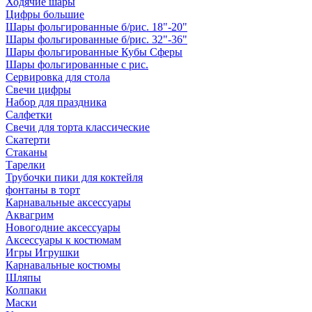
Ходячие шары
Цифры большие
Шары фольгированные б/рис. 18"-20"
Шары фольгированные б/рис. 32"-36"
Шары фольгированные Кубы Сферы
Шары фольгированные с рис.
Сервировка для стола
Свечи цифры
Набор для праздника
Салфетки
Свечи для торта классические
Скатерти
Стаканы
Тарелки
Трубочки пики для коктейля
фонтаны в торт
Карнавальные аксессуары
Аквагрим
Новогодние аксессуары
Аксессуары к костюмам
Игры Игрушки
Карнавальные костюмы
Шляпы
Колпаки
Маски