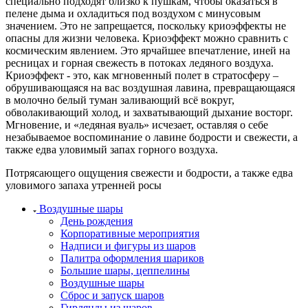
специально подходят близко к пушкам, чтобы оказаться в
пелене дыма и охладиться под воздухом с минусовым
значением. Это не запрещается, поскольку криоэффекты не
опасны для жизни человека. Криоэффект можно сравнить с
космическим явлением. Это ярчайшее впечатление, иней на
ресницах и горная свежесть в потоках ледяного воздуха.
Криоэффект - это, как мгновенный полет в стратосферу –
обрушивающаяся на вас воздушная лавина, превращающаяся
в молочно белый туман заливающий всё вокруг,
обволакивающий холод, и захватывающий дыхание восторг.
Мгновение, и «ледяная вуаль» исчезает, оставляя о себе
незабываемое воспоминание о лавине бодрости и свежести, а
также едва уловимый запах горного воздуха.
Потрясающего ощущения свежести и бодрости, а также едва
уловимого запаха утренней росы
Воздушные шары
День рождения
Корпоративные мероприятия
Надписи и фигуры из шаров
Палитра оформления шариков
Большие шары, цеппелины
Воздушные шары
Сброс и запуск шаров
Гирлянды из шаров