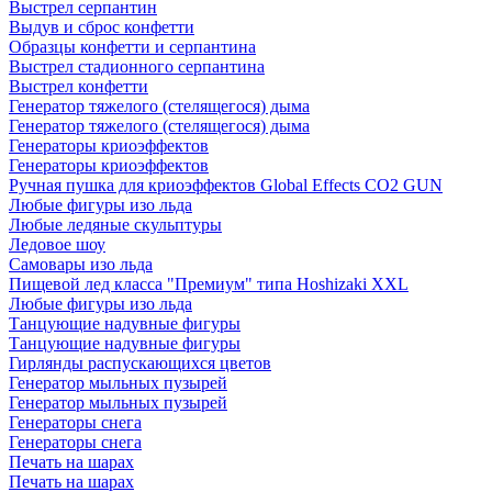
Выстрел серпантин
Выдув и сброс конфетти
Образцы конфетти и серпантина
Выстрел стадионного серпантина
Выстрел конфетти
Генератор тяжелого (стелящегося) дыма
Генератор тяжелого (стелящегося) дыма
Генераторы криоэффектов
Генераторы криоэффектов
Ручная пушка для криоэффектов Global Effects CO2 GUN
Любые фигуры изо льда
Любые ледяные скульптуры
Ледовое шоу
Самовары изо льда
Пищевой лед класса "Премиум" типа Hoshizaki XXL
Любые фигуры изо льда
Танцующие надувные фигуры
Танцующие надувные фигуры
Гирлянды распускающихся цветов
Генератор мыльных пузырей
Генератор мыльных пузырей
Генераторы снега
Генераторы снега
Печать на шарах
Печать на шарах