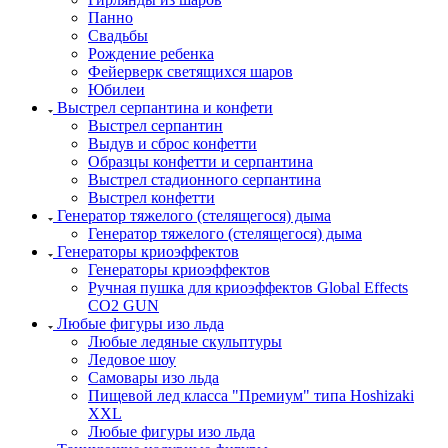
Панно
Свадьбы
Рождение ребенка
Фейерверк светящихся шаров
Юбилеи
Выстрел серпантина и конфети
Выстрел серпантин
Выдув и сброс конфетти
Образцы конфетти и серпантина
Выстрел стадионного серпантина
Выстрел конфетти
Генератор тяжелого (стелящегося) дыма
Генератор тяжелого (стелящегося) дыма
Генераторы криоэффектов
Генераторы криоэффектов
Ручная пушка для криоэффектов Global Effects
CO2 GUN
Любые фигуры изо льда
Любые ледяные скульптуры
Ледовое шоу
Самовары изо льда
Пищевой лед класса "Премиум" типа Hoshizaki
XXL
Любые фигуры изо льда