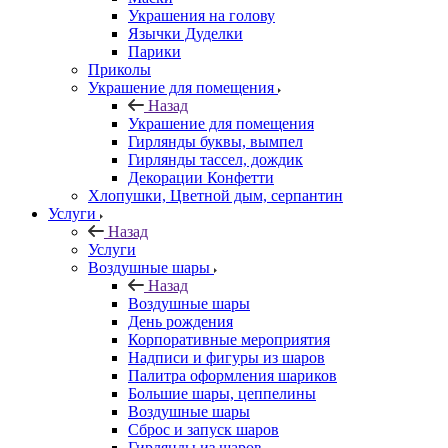
Украшения на голову
Язычки Дуделки
Парики
Приколы
Украшение для помещения
Назад
Украшение для помещения
Гирлянды буквы, вымпел
Гирлянды тассел, дождик
Декорации Конфетти
Хлопушки, Цветной дым, серпантин
Услуги
Назад
Услуги
Воздушные шары
Назад
Воздушные шары
День рождения
Корпоративные мероприятия
Надписи и фигуры из шаров
Палитра оформления шариков
Большие шары, цеппелины
Воздушные шары
Сброс и запуск шаров
Гирлянды из шаров