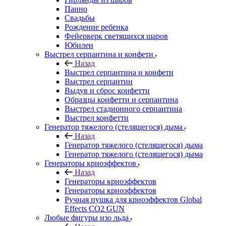
Панно
Свадьбы
Рождение ребенка
Фейерверк светящихся шаров
Юбилеи
Выстрел серпантина и конфети
Назад
Выстрел серпантина и конфети
Выстрел серпантин
Выдув и сброс конфетти
Образцы конфетти и серпантина
Выстрел стадионного серпантина
Выстрел конфетти
Генератор тяжелого (стелящегося) дыма
Назад
Генератор тяжелого (стелящегося) дыма
Генератор тяжелого (стелящегося) дыма
Генераторы криоэффектов
Назад
Генераторы криоэффектов
Генераторы криоэффектов
Ручная пушка для криоэффектов Global
Effects CO2 GUN
Любые фигуры изо льда