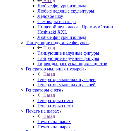
Назад
Любые фигуры изо льда
Любые ледяные скульптуры
Ледовое шоу
Самовары изо льда
Пищевой лед класса "Премиум" типа
Hoshizaki XXL
Любые фигуры изо льда
Танцующие надувные фигуры
Назад
Танцующие надувные фигуры
Танцующие надувные фигуры
Гирлянды распускающихся цветов
Генератор мыльных пузырей
Назад
Генератор мыльных пузырей
Генератор мыльных пузырей
Генераторы снега
Назад
Генераторы снега
Генераторы снега
Печать на шарах
Назад
Печать на шарах
Печать на шарах