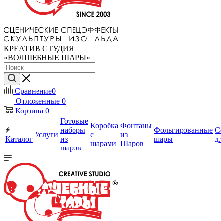
КРЕАТИВ СТУДИЯ
«ВОЛШЕБНЫЕ ШАРЫ»
Сравнение
0
Отложенные
0
Корзина
0
Готовые
Коробка
Фонтаны
наборы
Фольгированные
С
Услуги
с
из
Каталог
из
шары
д
шарами
Шаров
шаров