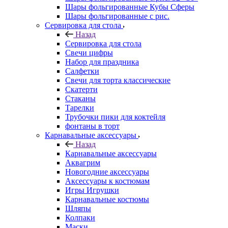
Шары фольгированные Кубы Сферы
Шары фольгированные с рис.
Сервировка для стола
Назад
Сервировка для стола
Свечи цифры
Набор для праздника
Салфетки
Свечи для торта классические
Скатерти
Стаканы
Тарелки
Трубочки пики для коктейля
фонтаны в торт
Карнавальные аксессуары
Назад
Карнавальные аксессуары
Аквагрим
Новогодние аксессуары
Аксессуары к костюмам
Игры Игрушки
Карнавальные костюмы
Шляпы
Колпаки
Маски