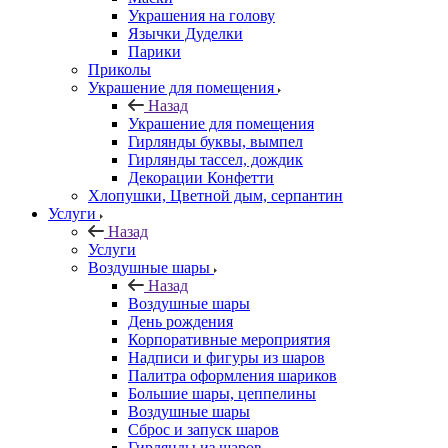
Украшения на голову
Язычки Дуделки
Парики
Приколы
Украшение для помещения
Назад
Украшение для помещения
Гирлянды буквы, вымпел
Гирлянды тассел, дождик
Декорации Конфетти
Хлопушки, Цветной дым, серпантин
Услуги
Назад
Услуги
Воздушные шары
Назад
Воздушные шары
День рождения
Корпоративные мероприятия
Надписи и фигуры из шаров
Палитра оформления шариков
Большие шары, цеппелины
Воздушные шары
Сброс и запуск шаров
Гирлянды из шаров