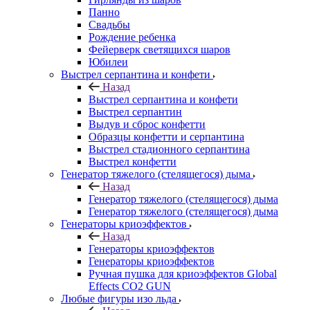
Панно
Свадьбы
Рождение ребенка
Фейерверк светящихся шаров
Юбилеи
Выстрел серпантина и конфети
Назад
Выстрел серпантина и конфети
Выстрел серпантин
Выдув и сброс конфетти
Образцы конфетти и серпантина
Выстрел стадионного серпантина
Выстрел конфетти
Генератор тяжелого (стелящегося) дыма
Назад
Генератор тяжелого (стелящегося) дыма
Генератор тяжелого (стелящегося) дыма
Генераторы криоэффектов
Назад
Генераторы криоэффектов
Генераторы криоэффектов
Ручная пушка для криоэффектов Global
Effects CO2 GUN
Любые фигуры изо льда