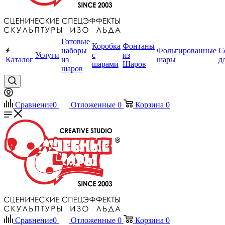
Готовые
Коробка
Фонтаны
наборы
Фольгированные
С
Услуги
с
из
Каталог
из
шары
д
шарами
Шаров
шаров
Сравнение
0
Отложенные
0
Корзина
0
Сравнение
0
Отложенные
0
Корзина
0