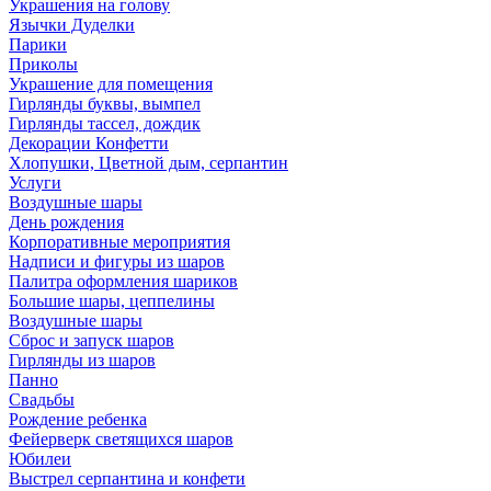
Украшения на голову
Язычки Дуделки
Парики
Приколы
Украшение для помещения
Гирлянды буквы, вымпел
Гирлянды тассел, дождик
Декорации Конфетти
Хлопушки, Цветной дым, серпантин
Услуги
Воздушные шары
День рождения
Корпоративные мероприятия
Надписи и фигуры из шаров
Палитра оформления шариков
Большие шары, цеппелины
Воздушные шары
Сброс и запуск шаров
Гирлянды из шаров
Панно
Свадьбы
Рождение ребенка
Фейерверк светящихся шаров
Юбилеи
Выстрел серпантина и конфети