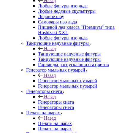
Назад
Любые фигуры изо льда
Любые ледяные скульптуры
Ледовое шоу
Самовары изо льда
Пищевой лед класса "Премиум" типа
Hoshizaki XXL
Любые фигуры изо льда
Танцующие надувные фигуры
Назад
Танцующие надувные фигуры
Танцующие надувные фигуры
Гирлянды распускающихся цветов
Генератор мыльных пузырей
Назад
Генератор мыльных пузырей
Генератор мыльных пузырей
Генераторы снега
Назад
Генераторы снега
Генераторы снега
Печать на шарах
Назад
Печать на шарах
Печать на шарах