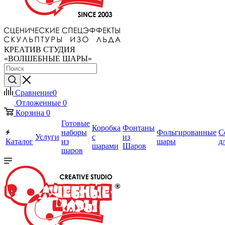
КРЕАТИВ СТУДИЯ
«ВОЛШЕБНЫЕ ШАРЫ»
Сравнение
0
Отложенные
0
Корзина
0
Готовые
Коробка
Фонтаны
наборы
Фольгированные
С
Услуги
с
из
Каталог
из
шары
д
шарами
Шаров
шаров