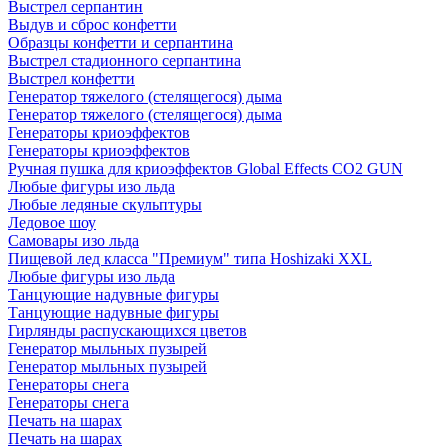
Выстрел серпантин
Выдув и сброс конфетти
Образцы конфетти и серпантина
Выстрел стадионного серпантина
Выстрел конфетти
Генератор тяжелого (стелящегося) дыма
Генератор тяжелого (стелящегося) дыма
Генераторы криоэффектов
Генераторы криоэффектов
Ручная пушка для криоэффектов Global Effects CO2 GUN
Любые фигуры изо льда
Любые ледяные скульптуры
Ледовое шоу
Самовары изо льда
Пищевой лед класса "Премиум" типа Hoshizaki XXL
Любые фигуры изо льда
Танцующие надувные фигуры
Танцующие надувные фигуры
Гирлянды распускающихся цветов
Генератор мыльных пузырей
Генератор мыльных пузырей
Генераторы снега
Генераторы снега
Печать на шарах
Печать на шарах