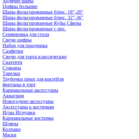
Ходячие шары
Цифры большие
Шары фольгированные б/рис. 18"-20"
Шары фольгированные б/рис. 32"-36"
Шары фольгированные Кубы Сферы
Шары фольгированные с рис.
Сервировка для стола
Свечи цифры
Набор для праздника
Салфетки
Свечи для торта классические
Скатерти
Стаканы
Тарелки
Трубочки пики для коктейля
фонтаны в торт
Карнавальные аксессуары
Аквагрим
Новогодние аксессуары
Аксессуары к костюмам
Игры Игрушки
Карнавальные костюмы
Шляпы
Колпаки
Маски