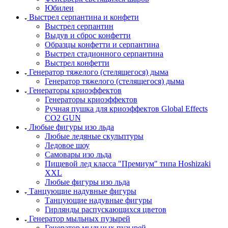
Юбилеи
Выстрел серпантина и конфети
Выстрел серпантин
Выдув и сброс конфетти
Образцы конфетти и серпантина
Выстрел стадионного серпантина
Выстрел конфетти
Генератор тяжелого (стелящегося) дыма
Генератор тяжелого (стелящегося) дыма
Генераторы криоэффектов
Генераторы криоэффектов
Ручная пушка для криоэффектов Global Effects
CO2 GUN
Любые фигуры изо льда
Любые ледяные скульптуры
Ледовое шоу
Самовары изо льда
Пищевой лед класса "Премиум" типа Hoshizaki
XXL
Любые фигуры изо льда
Танцующие надувные фигуры
Танцующие надувные фигуры
Гирлянды распускающихся цветов
Генератор мыльных пузырей
Генератор мыльных пузырей