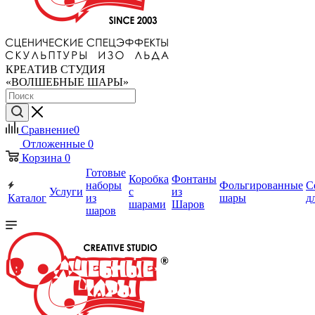
КРЕАТИВ СТУДИЯ
«ВОЛШЕБНЫЕ ШАРЫ»
Сравнение
0
Отложенные
0
Корзина
0
Готовые
Коробка
Фонтаны
наборы
Фольгированные
С
Услуги
с
из
Каталог
из
шары
д
шарами
Шаров
шаров