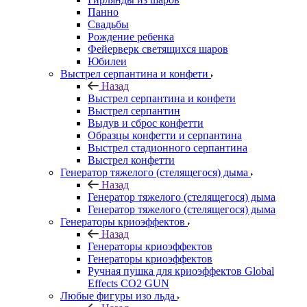
Панно
Свадьбы
Рождение ребенка
Фейерверк светящихся шаров
Юбилеи
Выстрел серпантина и конфети
Назад
Выстрел серпантина и конфети
Выстрел серпантин
Выдув и сброс конфетти
Образцы конфетти и серпантина
Выстрел стадионного серпантина
Выстрел конфетти
Генератор тяжелого (стелящегося) дыма
Назад
Генератор тяжелого (стелящегося) дыма
Генератор тяжелого (стелящегося) дыма
Генераторы криоэффектов
Назад
Генераторы криоэффектов
Генераторы криоэффектов
Ручная пушка для криоэффектов Global
Effects CO2 GUN
Любые фигуры изо льда