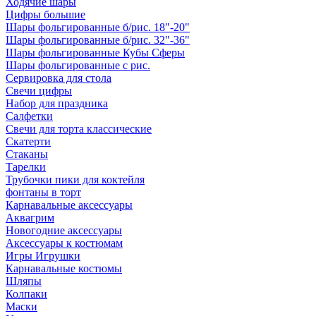
Ходячие шары
Цифры большие
Шары фольгированные б/рис. 18"-20"
Шары фольгированные б/рис. 32"-36"
Шары фольгированные Кубы Сферы
Шары фольгированные с рис.
Сервировка для стола
Свечи цифры
Набор для праздника
Салфетки
Свечи для торта классические
Скатерти
Стаканы
Тарелки
Трубочки пики для коктейля
фонтаны в торт
Карнавальные аксессуары
Аквагрим
Новогодние аксессуары
Аксессуары к костюмам
Игры Игрушки
Карнавальные костюмы
Шляпы
Колпаки
Маски