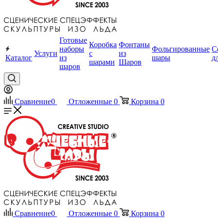
Готовые
Коробка
Фонтаны
наборы
Фольгированные
С
Услуги
с
из
Каталог
из
шары
д
шарами
Шаров
шаров
Сравнение
0
Отложенные
0
Корзина
0
Сравнение
0
Отложенные
0
Корзина
0