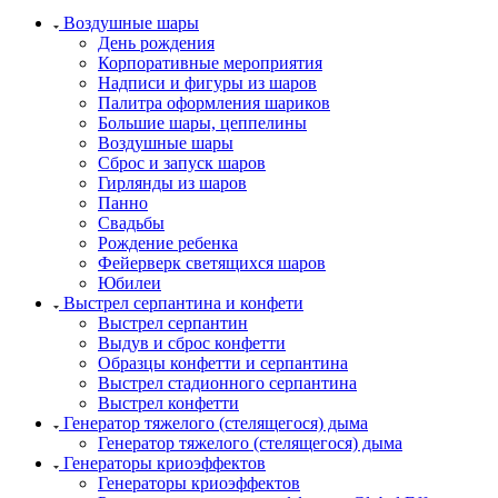
Воздушные шары
День рождения
Корпоративные мероприятия
Надписи и фигуры из шаров
Палитра оформления шариков
Большие шары, цеппелины
Воздушные шары
Сброс и запуск шаров
Гирлянды из шаров
Панно
Свадьбы
Рождение ребенка
Фейерверк светящихся шаров
Юбилеи
Выстрел серпантина и конфети
Выстрел серпантин
Выдув и сброс конфетти
Образцы конфетти и серпантина
Выстрел стадионного серпантина
Выстрел конфетти
Генератор тяжелого (стелящегося) дыма
Генератор тяжелого (стелящегося) дыма
Генераторы криоэффектов
Генераторы криоэффектов