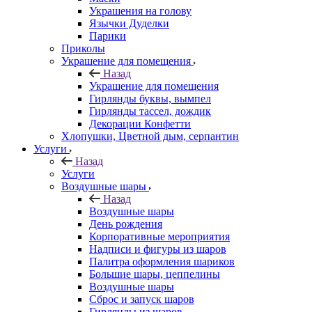
Украшения на голову
Язычки Дуделки
Парики
Приколы
Украшение для помещения
Назад
Украшение для помещения
Гирлянды буквы, вымпел
Гирлянды тассел, дождик
Декорации Конфетти
Хлопушки, Цветной дым, серпантин
Услуги
Назад
Услуги
Воздушные шары
Назад
Воздушные шары
День рождения
Корпоративные мероприятия
Надписи и фигуры из шаров
Палитра оформления шариков
Большие шары, цеппелины
Воздушные шары
Сброс и запуск шаров
Гирлянды из шаров