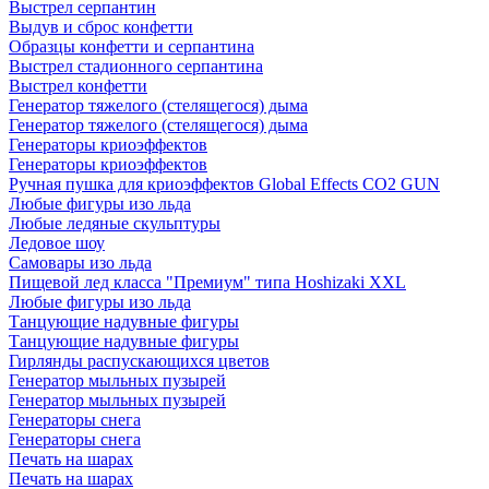
Выстрел серпантин
Выдув и сброс конфетти
Образцы конфетти и серпантина
Выстрел стадионного серпантина
Выстрел конфетти
Генератор тяжелого (стелящегося) дыма
Генератор тяжелого (стелящегося) дыма
Генераторы криоэффектов
Генераторы криоэффектов
Ручная пушка для криоэффектов Global Effects CO2 GUN
Любые фигуры изо льда
Любые ледяные скульптуры
Ледовое шоу
Самовары изо льда
Пищевой лед класса "Премиум" типа Hoshizaki XXL
Любые фигуры изо льда
Танцующие надувные фигуры
Танцующие надувные фигуры
Гирлянды распускающихся цветов
Генератор мыльных пузырей
Генератор мыльных пузырей
Генераторы снега
Генераторы снега
Печать на шарах
Печать на шарах