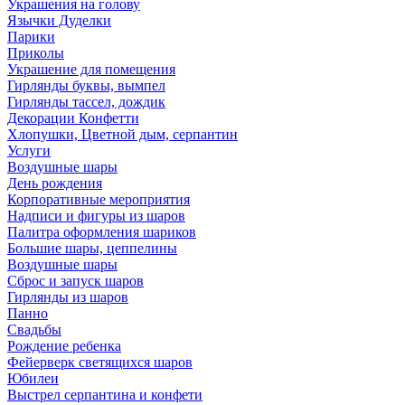
Украшения на голову
Язычки Дуделки
Парики
Приколы
Украшение для помещения
Гирлянды буквы, вымпел
Гирлянды тассел, дождик
Декорации Конфетти
Хлопушки, Цветной дым, серпантин
Услуги
Воздушные шары
День рождения
Корпоративные мероприятия
Надписи и фигуры из шаров
Палитра оформления шариков
Большие шары, цеппелины
Воздушные шары
Сброс и запуск шаров
Гирлянды из шаров
Панно
Свадьбы
Рождение ребенка
Фейерверк светящихся шаров
Юбилеи
Выстрел серпантина и конфети