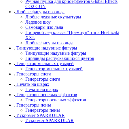
Ручная пушка для криоэффектов Global Effects
CO2 GUN
Любые фигуры изо льда
Любые ледяные скульптуры
Ледовое шоу
Самовары изо льда
Пищевой лед класса "Премиум" типа Hoshizaki
XXL
Любые фигуры изо льда
Танцующие надувные фигуры
Танцующие надувные фигуры
Гирлянды распускающихся цветов
Генератор мыльных пузырей
Генератор мыльных пузырей
Генераторы снега
Генераторы снега
Печать на шарах
Печать на шарах
Генераторы огневых эффектов
Генераторы огневых эффектов
Генераторы пены
Генераторы пены
Искромет SPARKULAR
Искромет SPARKULAR