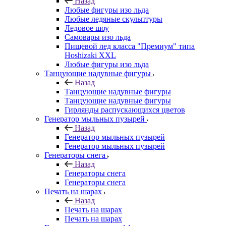
Назад
Любые фигуры изо льда
Любые ледяные скульптуры
Ледовое шоу
Самовары изо льда
Пищевой лед класса "Премиум" типа
Hoshizaki XXL
Любые фигуры изо льда
Танцующие надувные фигуры
Назад
Танцующие надувные фигуры
Танцующие надувные фигуры
Гирлянды распускающихся цветов
Генератор мыльных пузырей
Назад
Генератор мыльных пузырей
Генератор мыльных пузырей
Генераторы снега
Назад
Генераторы снега
Генераторы снега
Печать на шарах
Назад
Печать на шарах
Печать на шарах