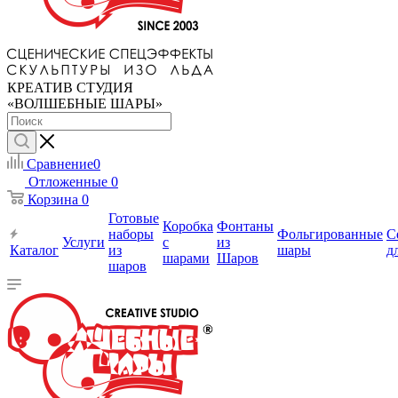
КРЕАТИВ СТУДИЯ
«ВОЛШЕБНЫЕ ШАРЫ»
Сравнение
0
Отложенные
0
Корзина
0
Готовые
Коробка
Фонтаны
наборы
Фольгированные
С
Услуги
с
из
Каталог
из
шары
д
шарами
Шаров
шаров