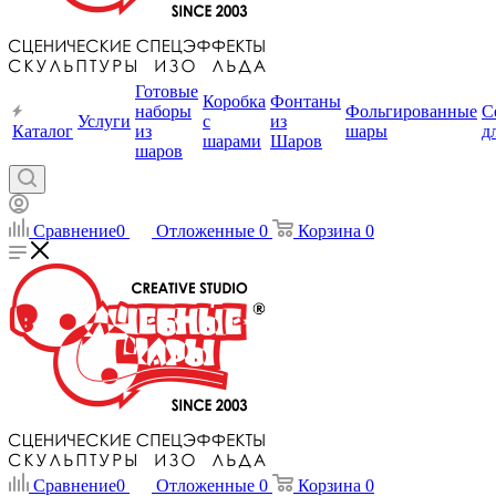
Готовые
Коробка
Фонтаны
наборы
Фольгированные
С
Услуги
с
из
Каталог
из
шары
д
шарами
Шаров
шаров
Сравнение
0
Отложенные
0
Корзина
0
Сравнение
0
Отложенные
0
Корзина
0