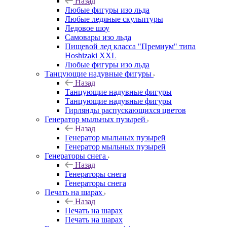
Назад
Любые фигуры изо льда
Любые ледяные скульптуры
Ледовое шоу
Самовары изо льда
Пищевой лед класса "Премиум" типа
Hoshizaki XXL
Любые фигуры изо льда
Танцующие надувные фигуры
Назад
Танцующие надувные фигуры
Танцующие надувные фигуры
Гирлянды распускающихся цветов
Генератор мыльных пузырей
Назад
Генератор мыльных пузырей
Генератор мыльных пузырей
Генераторы снега
Назад
Генераторы снега
Генераторы снега
Печать на шарах
Назад
Печать на шарах
Печать на шарах