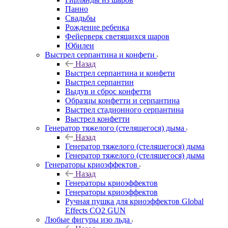
Панно
Свадьбы
Рождение ребенка
Фейерверк светящихся шаров
Юбилеи
Выстрел серпантина и конфети
Назад
Выстрел серпантина и конфети
Выстрел серпантин
Выдув и сброс конфетти
Образцы конфетти и серпантина
Выстрел стадионного серпантина
Выстрел конфетти
Генератор тяжелого (стелящегося) дыма
Назад
Генератор тяжелого (стелящегося) дыма
Генератор тяжелого (стелящегося) дыма
Генераторы криоэффектов
Назад
Генераторы криоэффектов
Генераторы криоэффектов
Ручная пушка для криоэффектов Global
Effects CO2 GUN
Любые фигуры изо льда