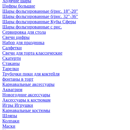
Ходячие шары
Цифры большие
Шары фольгированные б/рис. 18"-20"
Шары фольгированные б/рис. 32"-36"
Шары фольгированные Кубы Сферы
Шары фольгированные с рис.
Сервировка для стола
Свечи цифры
Набор для праздника
Салфетки
Свечи для торта классические
Скатерти
Стаканы
Тарелки
Трубочки пики для коктейля
фонтаны в торт
Карнавальные аксессуары
Аквагрим
Новогодние аксессуары
Аксессуары к костюмам
Игры Игрушки
Карнавальные костюмы
Шляпы
Колпаки
Маски