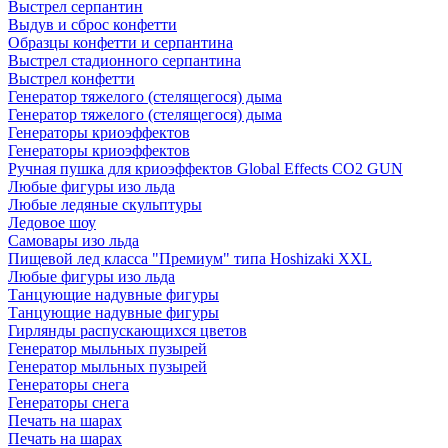
Выстрел серпантин
Выдув и сброс конфетти
Образцы конфетти и серпантина
Выстрел стадионного серпантина
Выстрел конфетти
Генератор тяжелого (стелящегося) дыма
Генератор тяжелого (стелящегося) дыма
Генераторы криоэффектов
Генераторы криоэффектов
Ручная пушка для криоэффектов Global Effects CO2 GUN
Любые фигуры изо льда
Любые ледяные скульптуры
Ледовое шоу
Самовары изо льда
Пищевой лед класса "Премиум" типа Hoshizaki XXL
Любые фигуры изо льда
Танцующие надувные фигуры
Танцующие надувные фигуры
Гирлянды распускающихся цветов
Генератор мыльных пузырей
Генератор мыльных пузырей
Генераторы снега
Генераторы снега
Печать на шарах
Печать на шарах