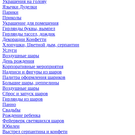
Украшения на голову
Язычки Дуделки
Парики
Приколы
Украшение для помещения
Гирлянды буквы, вымпел
Гирлянды тассел, дождик
Декорации Конфетти
Хлопушки, Цветной дым, серпантин
Услуги
Воздушные шары
День рождения
Корпоративные мероприятия
Надписи и фигуры из шаров
Палитра оформления шариков
Большие шары, цеппелины
Воздушные шары
Сброс и запуск шаров
Гирлянды из шаров
Панно
Свадьбы
Рождение ребенка
Фейерверк светящихся шаров
Юбилеи
Выстрел серпантина и конфети