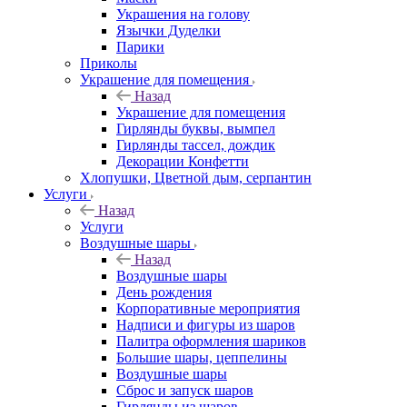
Украшения на голову
Язычки Дуделки
Парики
Приколы
Украшение для помещения
Назад
Украшение для помещения
Гирлянды буквы, вымпел
Гирлянды тассел, дождик
Декорации Конфетти
Хлопушки, Цветной дым, серпантин
Услуги
Назад
Услуги
Воздушные шары
Назад
Воздушные шары
День рождения
Корпоративные мероприятия
Надписи и фигуры из шаров
Палитра оформления шариков
Большие шары, цеппелины
Воздушные шары
Сброс и запуск шаров
Гирлянды из шаров