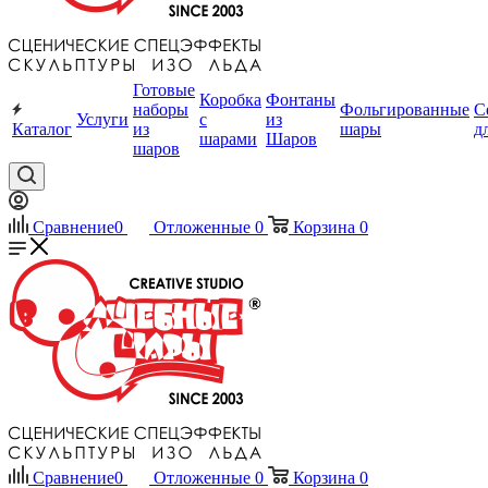
Готовые
Коробка
Фонтаны
наборы
Фольгированные
С
Услуги
с
из
Каталог
из
шары
д
шарами
Шаров
шаров
Сравнение
0
Отложенные
0
Корзина
0
Сравнение
0
Отложенные
0
Корзина
0