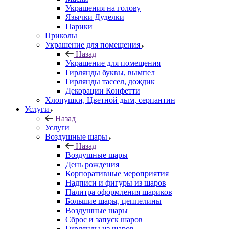
Украшения на голову
Язычки Дуделки
Парики
Приколы
Украшение для помещения
Назад
Украшение для помещения
Гирлянды буквы, вымпел
Гирлянды тассел, дождик
Декорации Конфетти
Хлопушки, Цветной дым, серпантин
Услуги
Назад
Услуги
Воздушные шары
Назад
Воздушные шары
День рождения
Корпоративные мероприятия
Надписи и фигуры из шаров
Палитра оформления шариков
Большие шары, цеппелины
Воздушные шары
Сброс и запуск шаров
Гирлянды из шаров