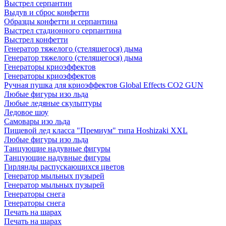
Выстрел серпантин
Выдув и сброс конфетти
Образцы конфетти и серпантина
Выстрел стадионного серпантина
Выстрел конфетти
Генератор тяжелого (стелящегося) дыма
Генератор тяжелого (стелящегося) дыма
Генераторы криоэффектов
Генераторы криоэффектов
Ручная пушка для криоэффектов Global Effects CO2 GUN
Любые фигуры изо льда
Любые ледяные скульптуры
Ледовое шоу
Самовары изо льда
Пищевой лед класса "Премиум" типа Hoshizaki XXL
Любые фигуры изо льда
Танцующие надувные фигуры
Танцующие надувные фигуры
Гирлянды распускающихся цветов
Генератор мыльных пузырей
Генератор мыльных пузырей
Генераторы снега
Генераторы снега
Печать на шарах
Печать на шарах