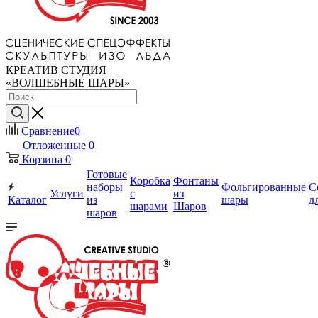
КРЕАТИВ СТУДИЯ
«ВОЛШЕБНЫЕ ШАРЫ»
Сравнение
0
Отложенные
0
Корзина
0
Готовые
Коробка
Фонтаны
наборы
Фольгированные
С
Услуги
с
из
Каталог
из
шары
д
шарами
Шаров
шаров