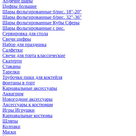
Ходячие шары
Цифры большие
Шары фольгированные б/рис. 18"-20"
Шары фольгированные б/рис. 32"-36"
Шары фольгированные Кубы Сферы
Шары фольгированные с рис.
Сервировка для стола
Свечи цифры
Набор для праздника
Салфетки
Свечи для торта классические
Скатерти
Стаканы
Тарелки
Трубочки пики для коктейля
фонтаны в торт
Карнавальные аксессуары
Аквагрим
Новогодние аксессуары
Аксессуары к костюмам
Игры Игрушки
Карнавальные костюмы
Шляпы
Колпаки
Маски