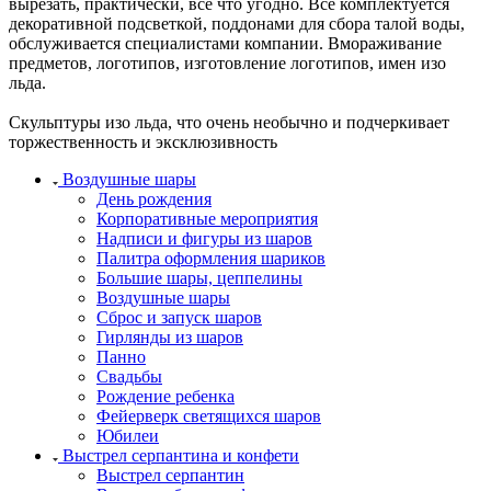
вырезать, практически, все что угодно. Все комплектуется
декоративной подсветкой, поддонами для сбора талой воды,
обслуживается специалистами компании. Вмораживание
предметов, логотипов, изготовление логотипов, имен изо
льда.
Скульптуры изо льда, что очень необычно и подчеркивает
торжественность и эксклюзивность
Воздушные шары
День рождения
Корпоративные мероприятия
Надписи и фигуры из шаров
Палитра оформления шариков
Большие шары, цеппелины
Воздушные шары
Сброс и запуск шаров
Гирлянды из шаров
Панно
Свадьбы
Рождение ребенка
Фейерверк светящихся шаров
Юбилеи
Выстрел серпантина и конфети
Выстрел серпантин