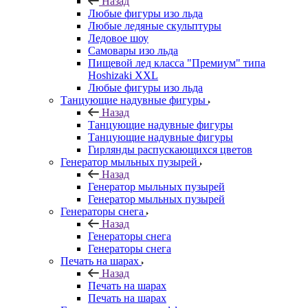
Назад
Любые фигуры изо льда
Любые ледяные скульптуры
Ледовое шоу
Самовары изо льда
Пищевой лед класса "Премиум" типа
Hoshizaki XXL
Любые фигуры изо льда
Танцующие надувные фигуры
Назад
Танцующие надувные фигуры
Танцующие надувные фигуры
Гирлянды распускающихся цветов
Генератор мыльных пузырей
Назад
Генератор мыльных пузырей
Генератор мыльных пузырей
Генераторы снега
Назад
Генераторы снега
Генераторы снега
Печать на шарах
Назад
Печать на шарах
Печать на шарах