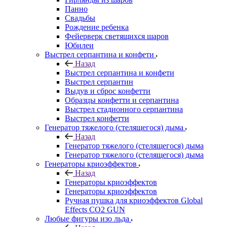
Панно
Свадьбы
Рождение ребенка
Фейерверк светящихся шаров
Юбилеи
Выстрел серпантина и конфети
Назад
Выстрел серпантина и конфети
Выстрел серпантин
Выдув и сброс конфетти
Образцы конфетти и серпантина
Выстрел стадионного серпантина
Выстрел конфетти
Генератор тяжелого (стелящегося) дыма
Назад
Генератор тяжелого (стелящегося) дыма
Генератор тяжелого (стелящегося) дыма
Генераторы криоэффектов
Назад
Генераторы криоэффектов
Генераторы криоэффектов
Ручная пушка для криоэффектов Global
Effects CO2 GUN
Любые фигуры изо льда