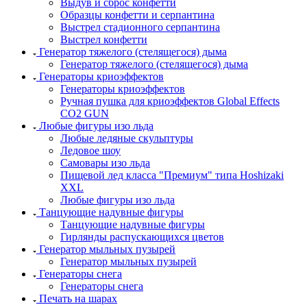
Выдув и сброс конфетти
Образцы конфетти и серпантина
Выстрел стадионного серпантина
Выстрел конфетти
Генератор тяжелого (стелящегося) дыма
Генератор тяжелого (стелящегося) дыма
Генераторы криоэффектов
Генераторы криоэффектов
Ручная пушка для криоэффектов Global Effects
CO2 GUN
Любые фигуры изо льда
Любые ледяные скульптуры
Ледовое шоу
Самовары изо льда
Пищевой лед класса "Премиум" типа Hoshizaki
XXL
Любые фигуры изо льда
Танцующие надувные фигуры
Танцующие надувные фигуры
Гирлянды распускающихся цветов
Генератор мыльных пузырей
Генератор мыльных пузырей
Генераторы снега
Генераторы снега
Печать на шарах