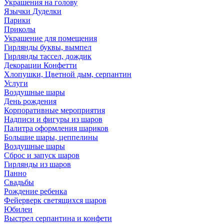
Украшения на голову
Язычки Дуделки
Парики
Приколы
Украшение для помещения
Гирлянды буквы, вымпел
Гирлянды тассел, дождик
Декорации Конфетти
Хлопушки, Цветной дым, серпантин
Услуги
Воздушные шары
День рождения
Корпоративные мероприятия
Надписи и фигуры из шаров
Палитра оформления шариков
Большие шары, цеппелины
Воздушные шары
Сброс и запуск шаров
Гирлянды из шаров
Панно
Свадьбы
Рождение ребенка
Фейерверк светящихся шаров
Юбилеи
Выстрел серпантина и конфети