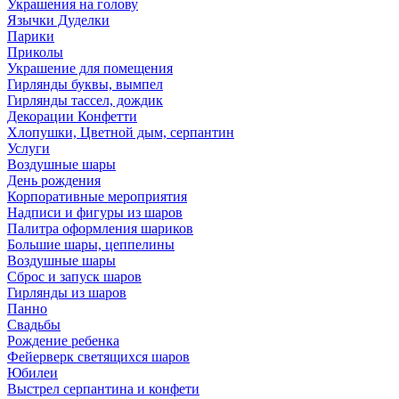
Украшения на голову
Язычки Дуделки
Парики
Приколы
Украшение для помещения
Гирлянды буквы, вымпел
Гирлянды тассел, дождик
Декорации Конфетти
Хлопушки, Цветной дым, серпантин
Услуги
Воздушные шары
День рождения
Корпоративные мероприятия
Надписи и фигуры из шаров
Палитра оформления шариков
Большие шары, цеппелины
Воздушные шары
Сброс и запуск шаров
Гирлянды из шаров
Панно
Свадьбы
Рождение ребенка
Фейерверк светящихся шаров
Юбилеи
Выстрел серпантина и конфети