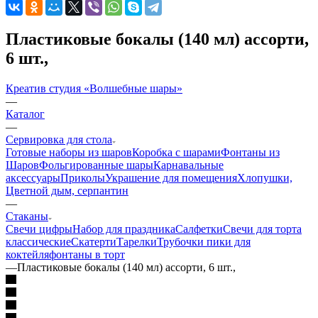
Пластиковые бокалы (140 мл) ассорти,
6 шт.,
Креатив студия «Волшебные шары»
—
Каталог
—
Сервировка для стола
Готовые наборы из шаров
Коробка с шарами
Фонтаны из
Шаров
Фольгированные шары
Карнавальные
аксессуары
Приколы
Украшение для помещения
Хлопушки,
Цветной дым, серпантин
—
Стаканы
Свечи цифры
Набор для праздника
Салфетки
Свечи для торта
классические
Скатерти
Тарелки
Трубочки пики для
коктейля
фонтаны в торт
—
Пластиковые бокалы (140 мл) ассорти, 6 шт.,