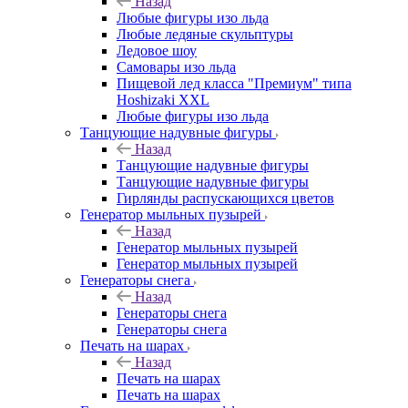
Назад
Любые фигуры изо льда
Любые ледяные скульптуры
Ледовое шоу
Самовары изо льда
Пищевой лед класса "Премиум" типа
Hoshizaki XXL
Любые фигуры изо льда
Танцующие надувные фигуры
Назад
Танцующие надувные фигуры
Танцующие надувные фигуры
Гирлянды распускающихся цветов
Генератор мыльных пузырей
Назад
Генератор мыльных пузырей
Генератор мыльных пузырей
Генераторы снега
Назад
Генераторы снега
Генераторы снега
Печать на шарах
Назад
Печать на шарах
Печать на шарах