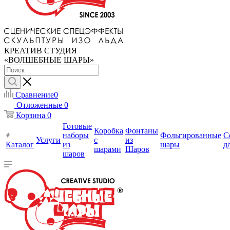
КРЕАТИВ СТУДИЯ
«ВОЛШЕБНЫЕ ШАРЫ»
Сравнение
0
Отложенные
0
Корзина
0
Готовые
Коробка
Фонтаны
наборы
Фольгированные
С
Услуги
с
из
Каталог
из
шары
д
шарами
Шаров
шаров