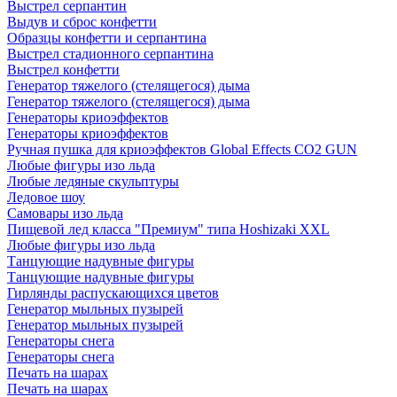
Выстрел серпантин
Выдув и сброс конфетти
Образцы конфетти и серпантина
Выстрел стадионного серпантина
Выстрел конфетти
Генератор тяжелого (стелящегося) дыма
Генератор тяжелого (стелящегося) дыма
Генераторы криоэффектов
Генераторы криоэффектов
Ручная пушка для криоэффектов Global Effects CO2 GUN
Любые фигуры изо льда
Любые ледяные скульптуры
Ледовое шоу
Самовары изо льда
Пищевой лед класса "Премиум" типа Hoshizaki XXL
Любые фигуры изо льда
Танцующие надувные фигуры
Танцующие надувные фигуры
Гирлянды распускающихся цветов
Генератор мыльных пузырей
Генератор мыльных пузырей
Генераторы снега
Генераторы снега
Печать на шарах
Печать на шарах