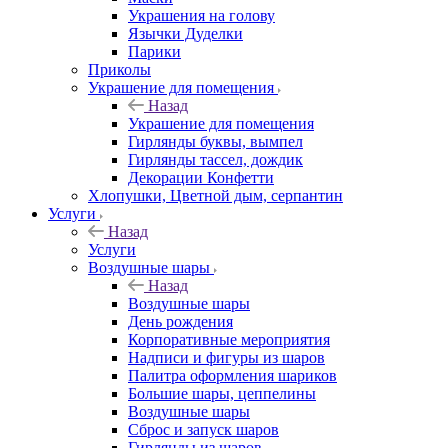
Украшения на голову
Язычки Дуделки
Парики
Приколы
Украшение для помещения
Назад
Украшение для помещения
Гирлянды буквы, вымпел
Гирлянды тассел, дождик
Декорации Конфетти
Хлопушки, Цветной дым, серпантин
Услуги
Назад
Услуги
Воздушные шары
Назад
Воздушные шары
День рождения
Корпоративные мероприятия
Надписи и фигуры из шаров
Палитра оформления шариков
Большие шары, цеппелины
Воздушные шары
Сброс и запуск шаров
Гирлянды из шаров