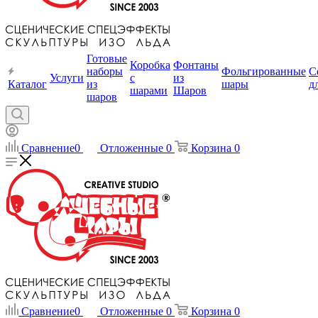
Готовые
Коробка
Фонтаны
наборы
Фольгированные
С
Услуги
с
из
Каталог
из
шары
д
шарами
Шаров
шаров
Сравнение
0
Отложенные
0
Корзина
0
Сравнение
0
Отложенные
0
Корзина
0