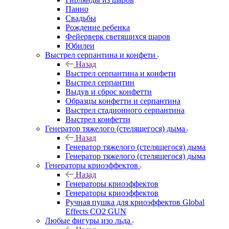
Панно
Свадьбы
Рождение ребенка
Фейерверк светящихся шаров
Юбилеи
Выстрел серпантина и конфети
Назад
Выстрел серпантина и конфети
Выстрел серпантин
Выдув и сброс конфетти
Образцы конфетти и серпантина
Выстрел стадионного серпантина
Выстрел конфетти
Генератор тяжелого (стелящегося) дыма
Назад
Генератор тяжелого (стелящегося) дыма
Генератор тяжелого (стелящегося) дыма
Генераторы криоэффектов
Назад
Генераторы криоэффектов
Генераторы криоэффектов
Ручная пушка для криоэффектов Global
Effects CO2 GUN
Любые фигуры изо льда