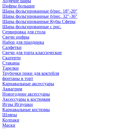
Ходячие шары
Цифры большие
Шары фольгированные б/рис. 18"-20"
Шары фольгированные б/рис. 32"-36"
Шары фольгированные Кубы Сферы
Шары фольгированные с рис.
Сервировка для стола
Свечи цифры
Набор для праздника
Салфетки
Свечи для торта классические
Скатерти
Стаканы
Тарелки
Трубочки пики для коктейля
фонтаны в торт
Карнавальные аксессуары
Аквагрим
Новогодние аксессуары
Аксессуары к костюмам
Игры Игрушки
Карнавальные костюмы
Шляпы
Колпаки
Маски