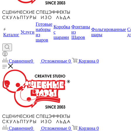
Готовые
Коробка
Фонтаны
наборы
Фольгированные
С
Услуги
с
из
Каталог
из
шары
д
шарами
Шаров
шаров
Сравнение
0
Отложенные
0
Корзина
0
Сравнение
0
Отложенные
0
Корзина
0