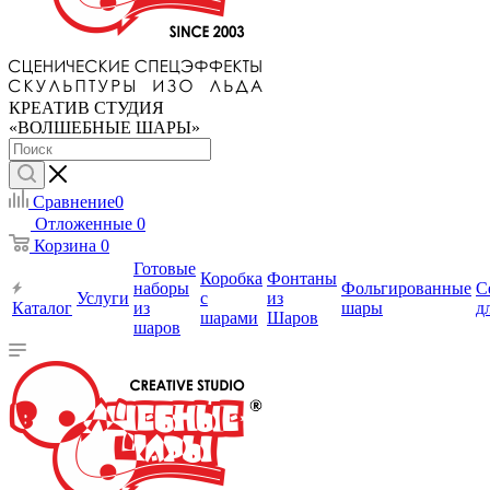
КРЕАТИВ СТУДИЯ
«ВОЛШЕБНЫЕ ШАРЫ»
Сравнение
0
Отложенные
0
Корзина
0
Готовые
Коробка
Фонтаны
наборы
Фольгированные
С
Услуги
с
из
Каталог
из
шары
д
шарами
Шаров
шаров