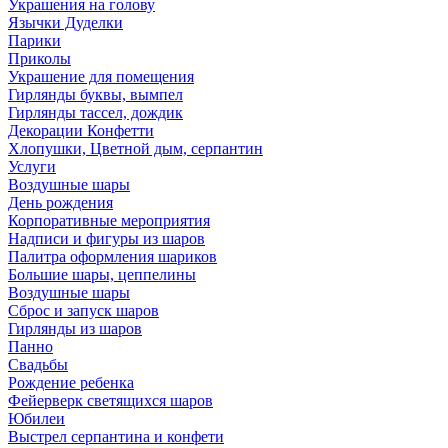
Украшения на голову
Язычки Дуделки
Парики
Приколы
Украшение для помещения
Гирлянды буквы, вымпел
Гирлянды тассел, дождик
Декорации Конфетти
Хлопушки, Цветной дым, серпантин
Услуги
Воздушные шары
День рождения
Корпоративные мероприятия
Надписи и фигуры из шаров
Палитра оформления шариков
Большие шары, цеппелины
Воздушные шары
Сброс и запуск шаров
Гирлянды из шаров
Панно
Свадьбы
Рождение ребенка
Фейерверк светящихся шаров
Юбилеи
Выстрел серпантина и конфети