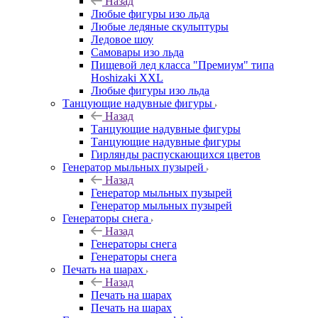
Назад
Любые фигуры изо льда
Любые ледяные скульптуры
Ледовое шоу
Самовары изо льда
Пищевой лед класса "Премиум" типа
Hoshizaki XXL
Любые фигуры изо льда
Танцующие надувные фигуры
Назад
Танцующие надувные фигуры
Танцующие надувные фигуры
Гирлянды распускающихся цветов
Генератор мыльных пузырей
Назад
Генератор мыльных пузырей
Генератор мыльных пузырей
Генераторы снега
Назад
Генераторы снега
Генераторы снега
Печать на шарах
Назад
Печать на шарах
Печать на шарах