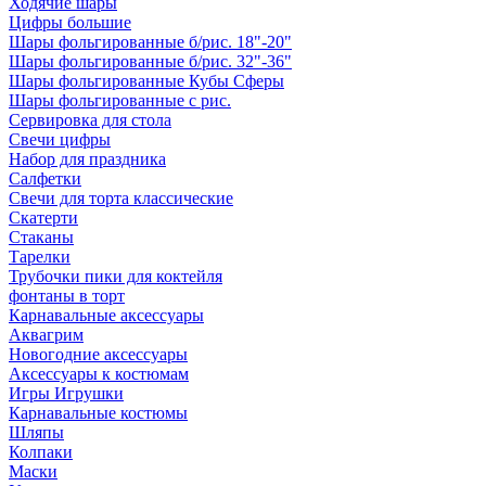
Ходячие шары
Цифры большие
Шары фольгированные б/рис. 18"-20"
Шары фольгированные б/рис. 32"-36"
Шары фольгированные Кубы Сферы
Шары фольгированные с рис.
Сервировка для стола
Свечи цифры
Набор для праздника
Салфетки
Свечи для торта классические
Скатерти
Стаканы
Тарелки
Трубочки пики для коктейля
фонтаны в торт
Карнавальные аксессуары
Аквагрим
Новогодние аксессуары
Аксессуары к костюмам
Игры Игрушки
Карнавальные костюмы
Шляпы
Колпаки
Маски