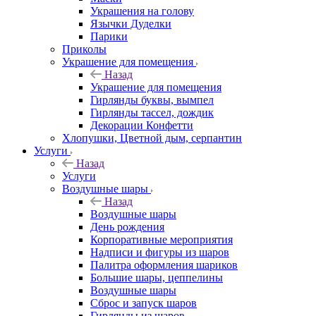
Украшения на голову
Язычки Дуделки
Парики
Приколы
Украшение для помещения
Назад
Украшение для помещения
Гирлянды буквы, вымпел
Гирлянды тассел, дождик
Декорации Конфетти
Хлопушки, Цветной дым, серпантин
Услуги
Назад
Услуги
Воздушные шары
Назад
Воздушные шары
День рождения
Корпоративные мероприятия
Надписи и фигуры из шаров
Палитра оформления шариков
Большие шары, цеппелины
Воздушные шары
Сброс и запуск шаров
Гирлянды из шаров