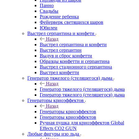
Панно
Свадьбы
Рождение ребенка
Фейерверк светящихся шаров
Юбилеи
Выстрел серпантина и конфети
Назад
Выстрел серпантина и конфети
Выстрел серпантин
Выдув и сброс конфетти
Образцы конфетти и серпантина
Выстрел стадионного серпантина
Выстрел конфетти
Генератор тяжелого (стелящегося) дыма
Назад
Генератор тяжелого (стелящегося) дыма
Генератор тяжелого (стелящегося) дыма
Генераторы криоэффектов
Назад
Генераторы криоэффектов
Генераторы криоэффектов
Ручная пушка для криоэффектов Global
Effects CO2 GUN
Любые фигуры изо льда