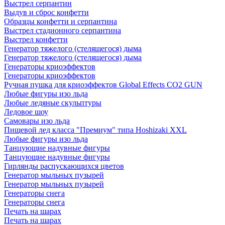
Выстрел серпантин
Выдув и сброс конфетти
Образцы конфетти и серпантина
Выстрел стадионного серпантина
Выстрел конфетти
Генератор тяжелого (стелящегося) дыма
Генератор тяжелого (стелящегося) дыма
Генераторы криоэффектов
Генераторы криоэффектов
Ручная пушка для криоэффектов Global Effects CO2 GUN
Любые фигуры изо льда
Любые ледяные скульптуры
Ледовое шоу
Самовары изо льда
Пищевой лед класса "Премиум" типа Hoshizaki XXL
Любые фигуры изо льда
Танцующие надувные фигуры
Танцующие надувные фигуры
Гирлянды распускающихся цветов
Генератор мыльных пузырей
Генератор мыльных пузырей
Генераторы снега
Генераторы снега
Печать на шарах
Печать на шарах