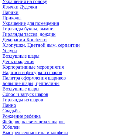
Украшения на голову
Язычки Дуделки
Парики
Приколы
Украшение для помещения
Гирлянды буквы, вымпел
Гирлянды тассел, дождик
Декорации Конфетти
Хлопушки, Цветной дым, серпантин
Услуги
Воздушные шары
День рождения
Корпоративные мероприятия
Надписи и фигуры из шаров
Палитра оформления шариков
Большие шары, цеппелины
Воздушные шары
Сброс и запуск шаров
Гирлянды из шаров
Панно
Свадьбы
Рождение ребенка
Фейерверк светящихся шаров
Юбилеи
Выстрел серпантина и конфети