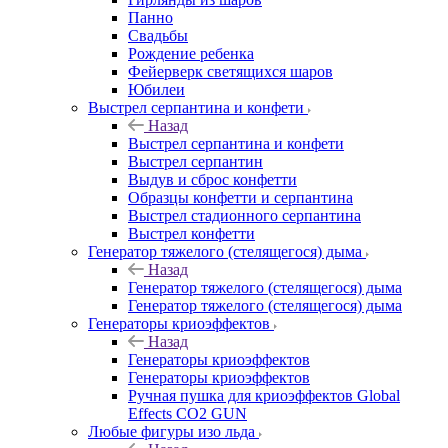
Панно
Свадьбы
Рождение ребенка
Фейерверк светящихся шаров
Юбилеи
Выстрел серпантина и конфети
Назад
Выстрел серпантина и конфети
Выстрел серпантин
Выдув и сброс конфетти
Образцы конфетти и серпантина
Выстрел стадионного серпантина
Выстрел конфетти
Генератор тяжелого (стелящегося) дыма
Назад
Генератор тяжелого (стелящегося) дыма
Генератор тяжелого (стелящегося) дыма
Генераторы криоэффектов
Назад
Генераторы криоэффектов
Генераторы криоэффектов
Ручная пушка для криоэффектов Global
Effects CO2 GUN
Любые фигуры изо льда