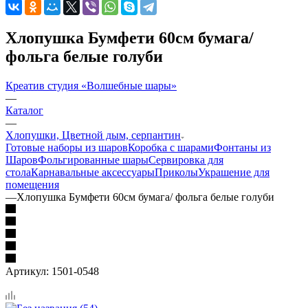
Хлопушка Бумфети 60см бумага/
фольга белые голуби
Креатив студия «Волшебные шары»
—
Каталог
—
Хлопушки, Цветной дым, серпантин
Готовые наборы из шаров
Коробка с шарами
Фонтаны из
Шаров
Фольгированные шары
Сервировка для
стола
Карнавальные аксессуары
Приколы
Украшение для
помещения
—
Хлопушка Бумфети 60см бумага/ фольга белые голуби
Артикул:
1501-0548