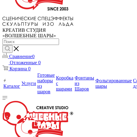
КРЕАТИВ СТУДИЯ
«ВОЛШЕБНЫЕ ШАРЫ»
Сравнение
0
Отложенные
0
Корзина
0
Готовые
Коробка
Фонтаны
наборы
Фольгированные
С
Услуги
с
из
Каталог
из
шары
д
шарами
Шаров
шаров