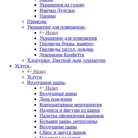
Украшения на голову
Язычки Дуделки
Парики
Приколы
Украшение для помещения
Назад
Украшение для помещения
Гирлянды буквы, вымпел
Гирлянды тассел, дождик
Декорации Конфетти
Хлопушки, Цветной дым, серпантин
Услуги
Назад
Услуги
Воздушные шары
Назад
Воздушные шары
День рождения
Корпоративные мероприятия
Надписи и фигуры из шаров
Палитра оформления шариков
Большие шары, цеппелины
Воздушные шары
Сброс и запуск шаров
Гирлянды из шаров