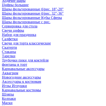
Ходячие шары
Цифры большие
Шары фольгированные б/рис. 18"-20"
Шары фольгированные б/рис. 32"-36"
Шары фольгированные Кубы Сферы
Шары фольгированные с рис.
Сервировка для стола
Свечи цифры
Набор для праздника
Салфетки
Свечи для торта классические
Скатерти
Стаканы
Тарелки
Трубочки пики для коктейля
фонтаны в торт
Карнавальные аксессуары
Аквагрим
Новогодние аксессуары
Аксессуары к костюмам
Игры Игрушки
Карнавальные костюмы
Шляпы
Колпаки
Маски