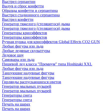
Выстрел серпантин
Выдув и сброс конфетти
Образцы конфетти и серпантина
Выстрел стадионного серпантина
Выстрел конфетти
Генератор тяжелого (стелящегося) дыма
Генератор тяжелого (стелящегося) дыма
Генераторы криоэффектов
Генераторы криоэффектов
Ручная пушка для криоэффектов Global Effects CO2 GUN
Любые фигуры изо льда
Любые ледяные скульптуры
Ледовое шоу
Самовары изо льда
Пищевой лед класса "Премиум" типа Hoshizaki XXL
Любые фигуры изо льда
Танцующие надувные фигуры
Танцующие надувные фигуры
Гирлянды распускающихся цветов
Генератор мыльных пузырей
Генератор мыльных пузырей
Генераторы снега
Генераторы снега
Печать на шарах
Печать на шарах