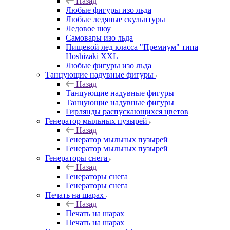
Назад
Любые фигуры изо льда
Любые ледяные скульптуры
Ледовое шоу
Самовары изо льда
Пищевой лед класса "Премиум" типа
Hoshizaki XXL
Любые фигуры изо льда
Танцующие надувные фигуры
Назад
Танцующие надувные фигуры
Танцующие надувные фигуры
Гирлянды распускающихся цветов
Генератор мыльных пузырей
Назад
Генератор мыльных пузырей
Генератор мыльных пузырей
Генераторы снега
Назад
Генераторы снега
Генераторы снега
Печать на шарах
Назад
Печать на шарах
Печать на шарах