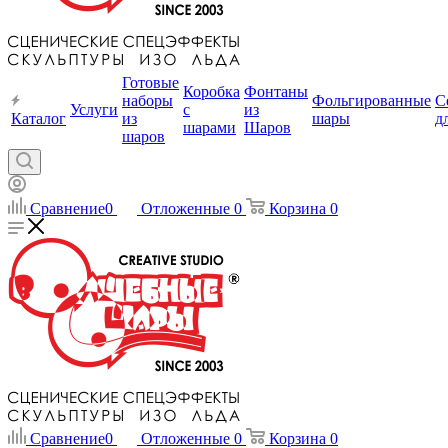
Готовые
Коробка
Фонтаны
наборы
Фольгированные
С
Услуги
с
из
Каталог
из
шары
д
шарами
Шаров
шаров
Сравнение
0
Отложенные
0
Корзина
0
Сравнение
0
Отложенные
0
Корзина
0