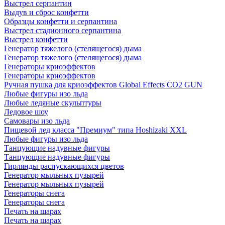
Выстрел серпантин
Выдув и сброс конфетти
Образцы конфетти и серпантина
Выстрел стадионного серпантина
Выстрел конфетти
Генератор тяжелого (стелящегося) дыма
Генератор тяжелого (стелящегося) дыма
Генераторы криоэффектов
Генераторы криоэффектов
Ручная пушка для криоэффектов Global Effects CO2 GUN
Любые фигуры изо льда
Любые ледяные скульптуры
Ледовое шоу
Самовары изо льда
Пищевой лед класса "Премиум" типа Hoshizaki XXL
Любые фигуры изо льда
Танцующие надувные фигуры
Танцующие надувные фигуры
Гирлянды распускающихся цветов
Генератор мыльных пузырей
Генератор мыльных пузырей
Генераторы снега
Генераторы снега
Печать на шарах
Печать на шарах