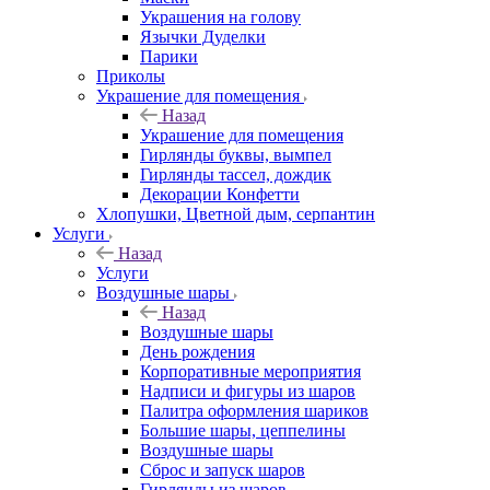
Украшения на голову
Язычки Дуделки
Парики
Приколы
Украшение для помещения
Назад
Украшение для помещения
Гирлянды буквы, вымпел
Гирлянды тассел, дождик
Декорации Конфетти
Хлопушки, Цветной дым, серпантин
Услуги
Назад
Услуги
Воздушные шары
Назад
Воздушные шары
День рождения
Корпоративные мероприятия
Надписи и фигуры из шаров
Палитра оформления шариков
Большие шары, цеппелины
Воздушные шары
Сброс и запуск шаров
Гирлянды из шаров