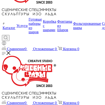
Готовые
Коробка
Фонтаны
наборы
Фольгированные
С
Услуги
с
из
Каталог
из
шары
д
шарами
Шаров
шаров
Сравнение
0
Отложенные
0
Корзина
0
Сравнение
0
Отложенные
0
Корзина
0