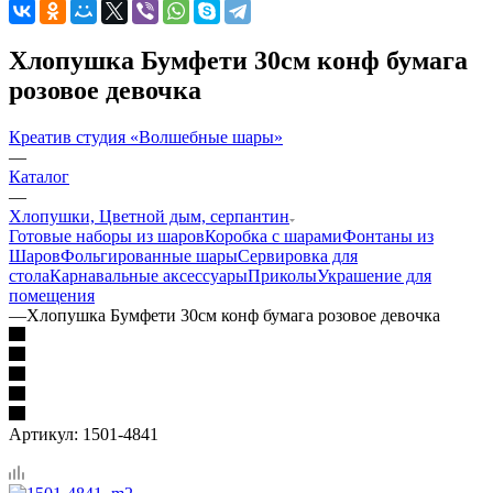
Хлопушка Бумфети 30см конф бумага
розовое девочка
Креатив студия «Волшебные шары»
—
Каталог
—
Хлопушки, Цветной дым, серпантин
Готовые наборы из шаров
Коробка с шарами
Фонтаны из
Шаров
Фольгированные шары
Сервировка для
стола
Карнавальные аксессуары
Приколы
Украшение для
помещения
—
Хлопушка Бумфети 30см конф бумага розовое девочка
Артикул:
1501-4841