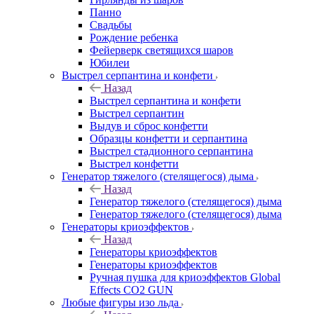
Панно
Свадьбы
Рождение ребенка
Фейерверк светящихся шаров
Юбилеи
Выстрел серпантина и конфети
Назад
Выстрел серпантина и конфети
Выстрел серпантин
Выдув и сброс конфетти
Образцы конфетти и серпантина
Выстрел стадионного серпантина
Выстрел конфетти
Генератор тяжелого (стелящегося) дыма
Назад
Генератор тяжелого (стелящегося) дыма
Генератор тяжелого (стелящегося) дыма
Генераторы криоэффектов
Назад
Генераторы криоэффектов
Генераторы криоэффектов
Ручная пушка для криоэффектов Global
Effects CO2 GUN
Любые фигуры изо льда