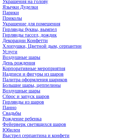
Украшения на голову
Язычки Дуделки
Парики
Приколы
Украшение для помещения
Гирлянды буквы, вымпел
Гирлянды тассел, дождик
Декорации Конфетти
Хлопушки, Цветной дым, серпантин
Услуги
Воздушные шары
День рождения
Корпоративные мероприятия
Надписи и фигуры из шаров
Палитра оформления шариков
Большие шары, цеппелины
Воздушные шары
Сброс и запуск шаров
Гирлянды из шаров
Панно
Свадьбы
Рождение ребенка
Фейерверк светящихся шаров
Юбилеи
Выстрел серпантина и конфети