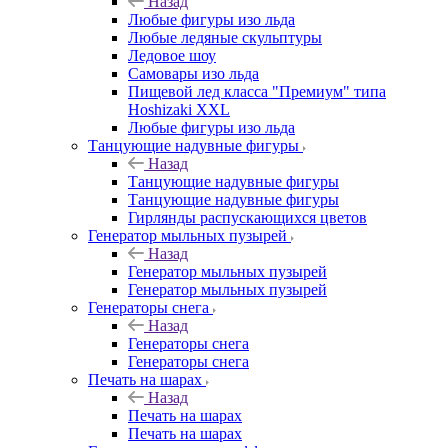
Назад
Любые фигуры изо льда
Любые ледяные скульптуры
Ледовое шоу
Самовары изо льда
Пищевой лед класса "Премиум" типа
Hoshizaki XXL
Любые фигуры изо льда
Танцующие надувные фигуры
Назад
Танцующие надувные фигуры
Танцующие надувные фигуры
Гирлянды распускающихся цветов
Генератор мыльных пузырей
Назад
Генератор мыльных пузырей
Генератор мыльных пузырей
Генераторы снега
Назад
Генераторы снега
Генераторы снега
Печать на шарах
Назад
Печать на шарах
Печать на шарах