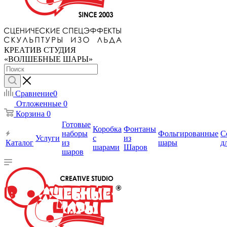
КРЕАТИВ СТУДИЯ
«ВОЛШЕБНЫЕ ШАРЫ»
Сравнение
0
Отложенные
0
Корзина
0
Готовые
Коробка
Фонтаны
наборы
Фольгированные
С
Услуги
с
из
Каталог
из
шары
д
шарами
Шаров
шаров