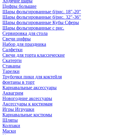
Ходячие шары
Цифры большие
Шары фольгированные б/рис. 18"-20"
Шары фольгированные б/рис. 32"-36"
Шары фольгированные Кубы Сферы
Шары фольгированные с рис.
Сервировка для стола
Свечи цифры
Набор для праздника
Салфетки
Свечи для торта классические
Скатерти
Стаканы
Тарелки
Трубочки пики для коктейля
фонтаны в торт
Карнавальные аксессуары
Аквагрим
Новогодние аксессуары
Аксессуары к костюмам
Игры Игрушки
Карнавальные костюмы
Шляпы
Колпаки
Маски