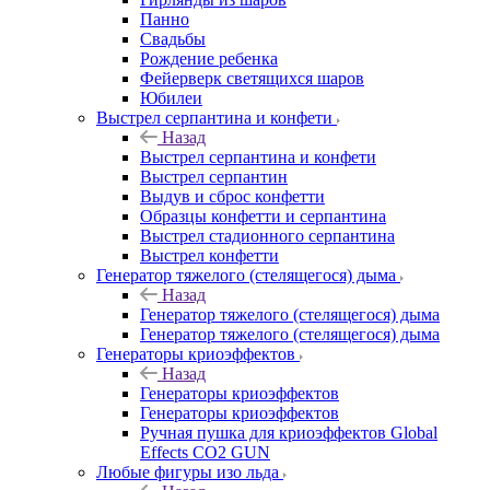
Панно
Свадьбы
Рождение ребенка
Фейерверк светящихся шаров
Юбилеи
Выстрел серпантина и конфети
Назад
Выстрел серпантина и конфети
Выстрел серпантин
Выдув и сброс конфетти
Образцы конфетти и серпантина
Выстрел стадионного серпантина
Выстрел конфетти
Генератор тяжелого (стелящегося) дыма
Назад
Генератор тяжелого (стелящегося) дыма
Генератор тяжелого (стелящегося) дыма
Генераторы криоэффектов
Назад
Генераторы криоэффектов
Генераторы криоэффектов
Ручная пушка для криоэффектов Global
Effects CO2 GUN
Любые фигуры изо льда