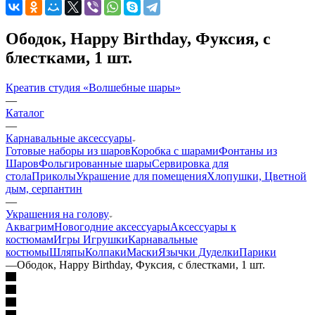
Ободок, Happy Birthday, Фуксия, с
блестками, 1 шт.
Креатив студия «Волшебные шары»
—
Каталог
—
Карнавальные аксессуары
Готовые наборы из шаров
Коробка с шарами
Фонтаны из
Шаров
Фольгированные шары
Сервировка для
стола
Приколы
Украшение для помещения
Хлопушки, Цветной
дым, серпантин
—
Украшения на голову
Аквагрим
Новогодние аксессуары
Аксессуары к
костюмам
Игры Игрушки
Карнавальные
костюмы
Шляпы
Колпаки
Маски
Язычки Дуделки
Парики
—
Ободок, Happy Birthday, Фуксия, с блестками, 1 шт.