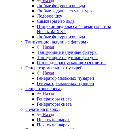
Назад
Любые фигуры изо льда
Любые ледяные скульптуры
Ледовое шоу
Самовары изо льда
Пищевой лед класса "Премиум" типа
Hoshizaki XXL
Любые фигуры изо льда
Танцующие надувные фигуры
Назад
Танцующие надувные фигуры
Танцующие надувные фигуры
Гирлянды распускающихся цветов
Генератор мыльных пузырей
Назад
Генератор мыльных пузырей
Генератор мыльных пузырей
Генераторы снега
Назад
Генераторы снега
Генераторы снега
Печать на шарах
Назад
Печать на шарах
Печать на шарах