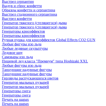
Выстрел серпантин
Выдув и сброс конфетти
Образцы конфетти и серпантина
Выстрел стадионного серпантина
Выстрел конфетти
Генератор тяжелого (стелящегося) дыма
Генератор тяжелого (стелящегося) дыма
Генераторы криоэффектов
Генераторы криоэффектов
Ручная пушка для криоэффектов Global Effects CO2 GUN
Любые фигуры изо льда
Любые ледяные скульптуры
Ледовое шоу
Самовары изо льда
Пищевой лед класса "Премиум" типа Hoshizaki XXL
Любые фигуры изо льда
Танцующие надувные фигуры
Танцующие надувные фигуры
Гирлянды распускающихся цветов
Генератор мыльных пузырей
Генератор мыльных пузырей
Генераторы снега
Генераторы снега
Печать на шарах
Печать на шарах