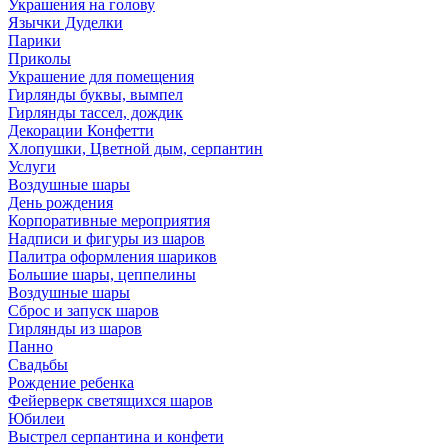
Украшения на голову
Язычки Дуделки
Парики
Приколы
Украшение для помещения
Гирлянды буквы, вымпел
Гирлянды тассел, дождик
Декорации Конфетти
Хлопушки, Цветной дым, серпантин
Услуги
Воздушные шары
День рождения
Корпоративные мероприятия
Надписи и фигуры из шаров
Палитра оформления шариков
Большие шары, цеппелины
Воздушные шары
Сброс и запуск шаров
Гирлянды из шаров
Панно
Свадьбы
Рождение ребенка
Фейерверк светящихся шаров
Юбилеи
Выстрел серпантина и конфети