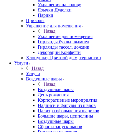
Украшения на голову
Язычки Дуделки
Парики
Приколы
Украшение для помещения
Назад
Украшение для помещения
Гирлянды буквы, вымпел
Гирлянды тассел, дождик
Декорации Конфетти
Хлопушки, Цветной дым, серпантин
Услуги
Назад
Услуги
Воздушные шары
Назад
Воздушные шары
День рождения
Корпоративные мероприятия
Надписи и фигуры из шаров
Палитра оформления шариков
Большие шары, цеппелины
Воздушные шары
Сброс и запуск шаров
Гирлянды из шаров