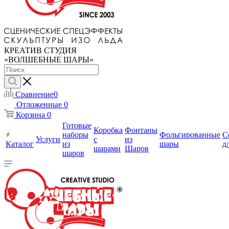
КРЕАТИВ СТУДИЯ
«ВОЛШЕБНЫЕ ШАРЫ»
Сравнение
0
Отложенные
0
Корзина
0
Готовые
Коробка
Фонтаны
наборы
Фольгированные
С
Услуги
с
из
Каталог
из
шары
д
шарами
Шаров
шаров