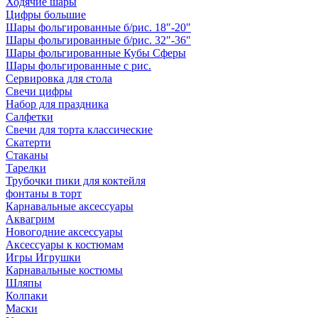
Ходячие шары
Цифры большие
Шары фольгированные б/рис. 18"-20"
Шары фольгированные б/рис. 32"-36"
Шары фольгированные Кубы Сферы
Шары фольгированные с рис.
Сервировка для стола
Свечи цифры
Набор для праздника
Салфетки
Свечи для торта классические
Скатерти
Стаканы
Тарелки
Трубочки пики для коктейля
фонтаны в торт
Карнавальные аксессуары
Аквагрим
Новогодние аксессуары
Аксессуары к костюмам
Игры Игрушки
Карнавальные костюмы
Шляпы
Колпаки
Маски