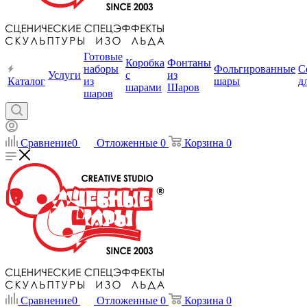
Готовые
Коробка
Фонтаны
наборы
Фольгированные
С
Услуги
с
из
Каталог
из
шары
д
шарами
Шаров
шаров
Сравнение
0
Отложенные
0
Корзина
0
Сравнение
0
Отложенные
0
Корзина
0